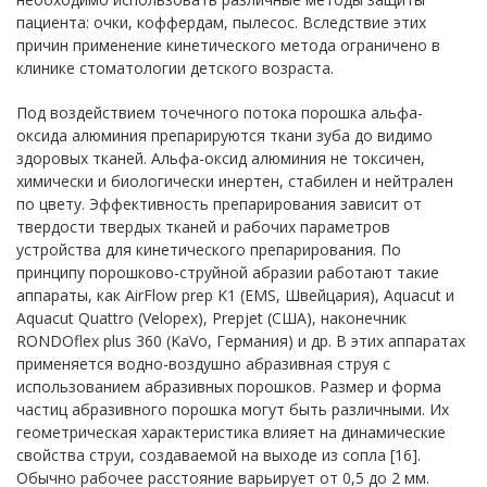
пациента: очки, коффердам, пылесос. Вследствие этих
причин применение кинетического метода ограничено в
клинике стоматологии детского возраста.
Под воздействием точечного потока порошка альфа-
оксида алюминия препарируются ткани зуба до видимо
здоровых тканей. Альфа-оксид алюминия не токсичен,
химически и биологически инертен, стабилен и нейтрален
по цвету. Эффективность препарирования зависит от
твердости твердых тканей и рабочих параметров
устройства для кинетического препарирования. По
принципу порошково-струйной абразии работают такие
аппараты, как AirFlow prep K1 (EMS, Швейцария), Aquacut и
Aquacut Quattro (Velopex), Рrepjet (США), наконечник
RONDOflex plus 360 (KaVo, Германия) и др. В этих аппаратах
применяется водно-воздушно абразивная струя с
использованием абразивных порошков. Размер и форма
частиц абразивного порошка могут быть различными. Их
геометрическая характеристика влияет на динамические
свойства струи, создаваемой на выходе из сопла [16].
Обычно рабочее расстояние варьирует от 0,5 до 2 мм.