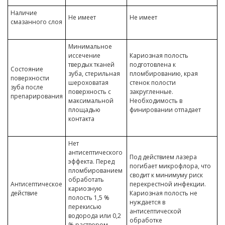
Наличие
Не имеет
Не имеет
смазанного слоя
Минимальное
иссечение
Кариозная полость
твердых тканей
подготовлена к
Состояние
зуба, стерильная
пломбированию, края
поверхности
шероховатая
стенок полости
зуба после
поверхность с
закругленные.
препарирования
максимальной
Необходимость в
площадью
финировании отпадает
контакта
Нет
антисептического
Под действием лазера
эффекта. Перед
погибает микрофлора, что
пломбированием
сводит к минимуму риск
обработать
Антисептическое
перекрестной инфекции.
кариозную
действие
Кариозная полость не
полость 1,5 %
нуждается в
перекисью
антисептической
водорода или 0,2
обработке
% раствором