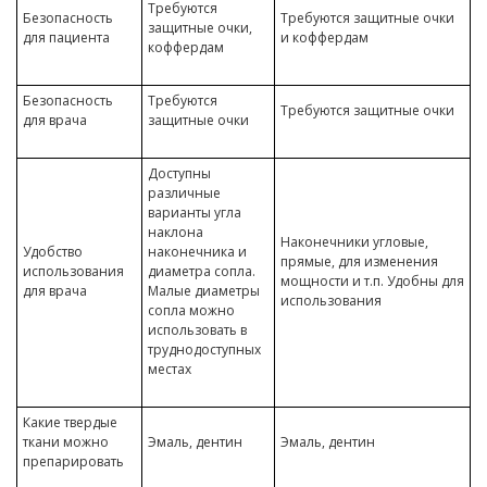
Требуются
Безопасность
Требуются защитные очки
защитные очки,
для пациента
и коффердам
коффердам
Безопасность
Требуются
Требуются защитные очки
для врача
защитные очки
Доступны
различные
варианты угла
наклона
Наконечники угловые,
Удобство
наконечника и
прямые, для изменения
использования
диаметра сопла.
мощности и т.п. Удобны для
для врача
Малые диаметры
использования
сопла можно
использовать в
труднодоступных
местах
Какие твердые
ткани можно
Эмаль, дентин
Эмаль, дентин
препарировать