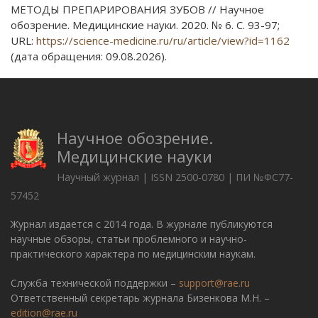
МЕТОДЫ ПРЕПАРИРОВАНИЯ ЗУБОВ // Научное
обозрение. Медицинские науки. 2020. № 6. С. 93-97;
URL:
https://science-medicine.ru/ru/article/view?id=1162
(дата обращения: 09.08.2026).
Научное обозрение.
Медицинские науки
Научный журнал | ISSN 2500-0780 | ПИ №ФС77-
57452
Журнал издается с 2014 года. В журнале публикуются
научные обзоры, статьи проблемного и научно-
практического характера по медицинским наукам.
Служба технической поддержки –
support@rae.ru
Ответственный секретарь журнала Бизенкова М.Н. –
edition@rae.ru