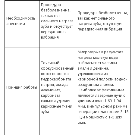
Процедура
безболезненна,
Процедура безболезненна,
так как нет
Необходимость
так как нет сильного
сильного нагрева
анестезии
нагрева зуба, отсутствует
зуба и отсутствует
передаточная вибрация
передаточная
вибрация
Микровзрыв в результате
нагрева молекул воды
Точечный
выбрасывает частицы
сфокусированный
эмали и дентина,
поток порошка
удаляющиеся из
гидрокарбоната
кариозной полости водно-
натрия, оксида
воздушным спреем.
Принцип работы
алюминия,
Наиболее эффективными
карбоната
являются лазерные лучи с
кальция удаляет
длинами волн 1,69–1,94
кариозные ткани
мкм, в импульсном режиме
зуба
генерации с частотами 3–15
Гц и мощностью 1–5 Дж/
имп.