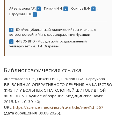
Айзетуллова Г.Р.
,
Пиксин И.Н.
,
Осипов В.Ф.
,
1
2
1
Барсукова Е.В.
1
БУ «Республиканский клинический госпиталь для
1
ветеранов войн» Минздравсоцразвития Чувашии
ФГБОУ ВПО «Мордовский государственный
2
университет им. Н.И. Огарева»
Библиографическая ссылка
Айзетуллова Г.Р., Пиксин И.Н., Осипов В.Ф., Барсукова
Е.В. ВЛИЯНИЯ ОПЕРАТИВНОГО ЛЕЧЕНИЯ НА КАЧЕСТВО
ЖИЗНИ У БОЛЬНЫХ С ПАТОЛОГИЕЙ ЩИТОВИДНОЙ
ЖЕЛЕЗЫ // Научное обозрение. Медицинские науки.
2015. № 1. С. 39-40;
URL:
https://science-medicine.ru/ru/article/view?id=567
(дата обращения: 09.08.2026).