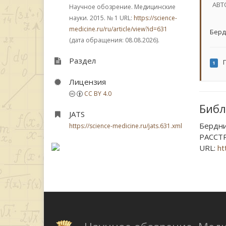
АВТ
Научное обозрение. Медицинские
науки. 2015.
№ 1
URL:
https://science-
medicine.ru/ru/article/view?id=631
Берд
(дата обращения: 08.08.2026).
Раздел
Г
1
Лицензия
CC BY 4.0
Библ
JATS
Бердн
https://science-medicine.ru/jats.631.xml
РАССТР
URL:
ht