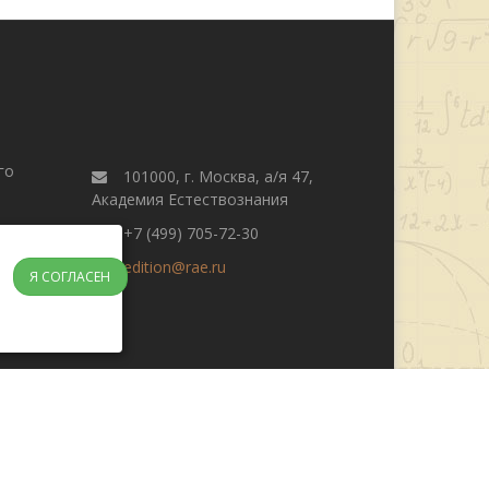
го
101000, г. Москва, а/я 47,
Академия Естествознания
+7 (499) 705-72-30
edition@rae.ru
Я СОГЛАСЕН
журнала
Поиск
Редакционная этика