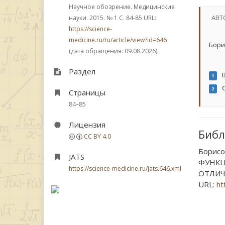
Научное обозрение. Медицинские
АВТ
науки. 2015.
№ 1
С. 84-85
URL:
https://science-
medicine.ru/ru/article/view?id=646
Бори
(дата обращения: 09.08.2026).
Раздел
В
1
С
2
Страницы
84–85
Лицензия
Библ
CC BY 4.0
Борисо
JATS
ФУНКЦ
https://science-medicine.ru/jats.646.xml
ОТЛИЧА
URL:
ht