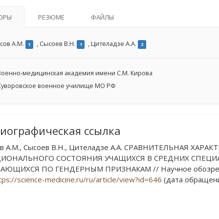
ОРЫ
РЕЗЮМЕ
ФАЙЛЫ
сов А.М.
,
Сысоев В.Н.
,
Цителадзе А.А.
1
1
2
оенно-медицинская академия имени С.М. Кирова
уворовское военное училище МО РФ
иографическая ссылка
в А.М., Сысоев В.Н., Цителадзе А.А. СРАВНИТЕЛЬНАЯ Х
ИОНАЛЬНОГО СОСТОЯНИЯ УЧАЩИХСЯ В СРЕДНИХ СПЕЦИА
ЮЩИХСЯ ПО ГЕНДЕРНЫМ ПРИЗНАКАМ // Научное обозрение. 
tps://science-medicine.ru/ru/article/view?id=646
(дата обращения