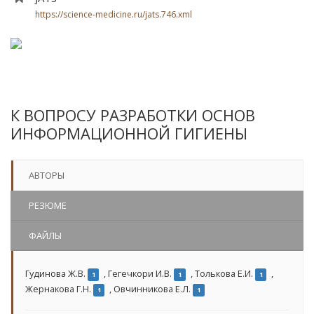
https://science-medicine.ru/jats.746.xml
К ВОПРОСУ РАЗРАБОТКИ ОСНОВ
ИНФОРМАЦИОННОЙ ГИГИЕНЫ
АВТОРЫ
РЕЗЮМЕ
ФАЙЛЫ
Гудинова Ж.В.
,
Гегечкори И.В.
,
Толькова Е.И.
,
1
1
1
Жернакова Г.Н.
,
Овчинникова Е.Л.
1
1