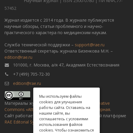
Научный журнал | ISSN 2500-0780 | ПИ №ФС77-
57452
Журнал издается с 2014 года. В журнале публикуются
научные обзоры, статьи проблемного и научно-
практического характера по медицинским наукам.
Служба технической поддержки –
support@rae.ru
Ответственный секретарь журнала Бизенкова М.Н. –
edition@rae.ru
101000, г. Москва, а/я 47, Академия Естествознания
+7 (499) 705-72-30
edition@rae.ru
Мы используем файлы
cookies для улучшения
Материалы журнала доступны по
лицензии Creative
работы сайта. Оставаясь на
Commons «Attribution» («Атрибуция») 4.0 Всемирная
.
нашем сайте, вы
Сайт работает на универсальной издательской платформе
соглашаетесь с условиями
RAE Editorial System
использования файлов
cookies. Чтобы ознакомиться