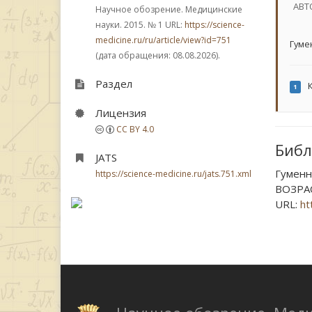
АВТ
Научное обозрение. Медицинские
науки. 2015.
№ 1
URL:
https://science-
medicine.ru/ru/article/view?id=751
Гуме
(дата обращения: 08.08.2026).
Раздел
К
1
Лицензия
CC BY 4.0
Библ
JATS
Гумен
https://science-medicine.ru/jats.751.xml
ВОЗРАС
URL:
ht