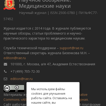
Медицинские науки
Научный журнал | ISSN 2500-0780 | ПИ №ФС77-
57452
Журнал издается с 2014 года. В журнале публикуются
научные обзоры, статьи проблемного и научно-
практического характера по медицинским наукам.
Служба технической поддержки –
support@rae.ru
Ответственный секретарь журнала Бизенкова М.Н. –
edition@rae.ru
101000, г. Москва, а/я 47, Академия Естествознания
+7 (499) 705-72-30
edition@rae.ru
Мы используем файлы
cookies для улучшения
Материалы журнала доступны по
лицензии Creative
работы сайта. Оставаясь на
Commons «Attribution» («Атрибуция») 4.0 Всемирная
.
нашем сайте, вы
Сайт работает на универсальной издательской платформе