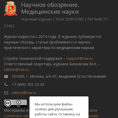
Научное обозрение.
Медицинские науки
Научный журнал | ISSN 2500-0780 | ПИ №ФС77-
57452
Журнал издается с 2014 года. В журнале публикуются
научные обзоры, статьи проблемного и научно-
практического характера по медицинским наукам.
Служба технической поддержки –
support@rae.ru
Ответственный секретарь журнала Бизенкова М.Н. –
edition@rae.ru
101000, г. Москва, а/я 47, Академия Естествознания
+7 (499) 705-72-30
edition@rae.ru
Мы используем файлы
cookies для улучшения
Материалы журнала доступны по
лицензии Creative
работы сайта. Оставаясь на
Commons «Attribution» («Атрибуция») 4.0 Всемирная
.