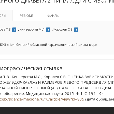
РНОГО ДИАБЕТА 2 ТИПА (СД) И С ИЗОЛ
ОРЫ
РЕЗЮМЕ
ФАЙЛЫ
ова Т.В.
,
Кинзерская М.Л.
,
Королев С.В.
1
1
1
БУЗ «Челябинский областной кардиологический диспансер»
иографическая ссылка
а Т.В., Кинзерская М.Л., Королев С.В. ОЦЕНКА ЗАВИСИ
О ЖЕЛУДОЧКА (ЛЖ) И РАЗМЕРОВ ЛЕВОГО ПРЕДСЕРДИЯ (Л
ИАЛЬНОЙ ГИПЕРТЕНЗИЕЙ (АГ) НА ФОНЕ САХАРНОГО ДИАБЕТ
е обозрение. Медицинские науки. 2015. № 1. С. 194-194;
tps://science-medicine.ru/ru/article/view?id=835
(дата обращения