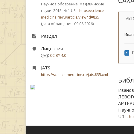
САХА
Научное обозрение. Медицинские
науки. 2015.
№ 1
URL:
https://science-
medicine.ru/ru/article/view?id=835
АВТ
(дата обращения: 09.08.2026).
Иван
Раздел
Лицензия
Г
1
CC BY 4.0
JATS
https://science-medicine.ru/jats.835.xml
Библ
Иванов
ЛЕВОГ
АРТЕР
Научно
URL:
ht