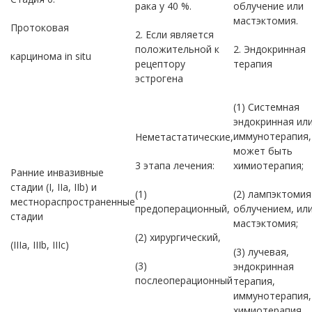
рака у 40 %.
облучение или
мастэктомия.
Протоковая
2. Если является
положительной к
2. Эндокринная
карцинома in situ
рецептору
терапия
эстрогена
(1) Системная
эндокринная ил
иммунотерапия,
Неметастатические,
может быть
3 этапа лечения:
химиотерапия;
Ранние инвазивные
стадии (I, IIa, IIb) и
(1)
(2) лампэктомия
местнораспространенные
предоперационный,
облучением, ил
стадии
мастэктомия;
(2) хирургический,
(IIIa, IIIb, IIIc)
(3) лучевая,
(3)
эндокринная
послеоперационный
терапия,
иммунотерапия,
химиотерапия