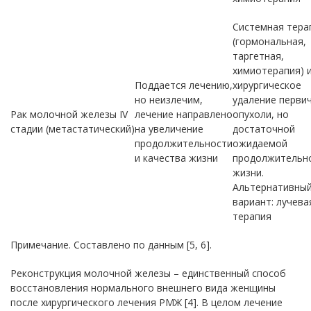
Системная тера
(гормональная,
таргетная,
химиотерапия) 
Поддается лечению,
хирургическое
но неизлечим,
удаление перви
Рак молочной железы IV
лечение направлено
опухоли, но
стадии (метастатический)
на увеличение
достаточной
продолжительности
ожидаемой
и качества жизни
продолжительн
жизни.
Альтернативны
вариант: лучева
терапия
Примечание. Составлено по данным [5, 6].
Реконструкция молочной железы – единственный способ
восстановления нормального внешнего вида женщины
после хирургического лечения РМЖ [4]. В целом лечение