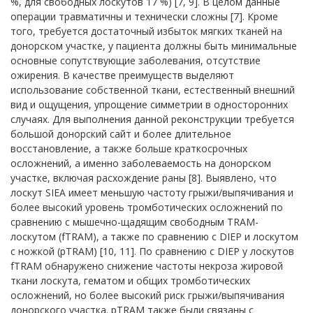
%, для свободных лоскутов 17 %) [7, 9]. В целом данные
операции травматичны и технически сложны [7]. Кроме
того, требуется достаточный избыток мягких тканей на
донорском участке, у пациента должны быть минимальные
основные сопутствующие заболевания, отсутствие
ожирения. В качестве преимуществ выделяют
использование собственной ткани, естественный внешний
вид и ощущения, упрощение симметрии в односторонних
случаях. Для выполнения данной реконструкции требуется
большой донорский сайт и более длительное
восстановление, а также больше краткосрочных
осложнений, а именно заболеваемость на донорском
участке, включая расхождение раны [8]. Выявлено, что
лоскут SIEA имеет меньшую частоту грыжи/выпячивания и
более высокий уровень тромботических осложнений по
сравнению с мышечно-щадящим свободным TRAM-
лоскутом (fTRAM), а также по сравнению с DIEP и лоскутом
с ножкой (pTRAM) [10, 11]. По сравнению с DIEP у лоскутов
fTRAM обнаружено снижение частоты некроза жировой
ткани лоскута, гематом и общих тромботических
осложнений, но более высокий риск грыжи/выпячивания
донорского участка. pTRAM также были связаны с