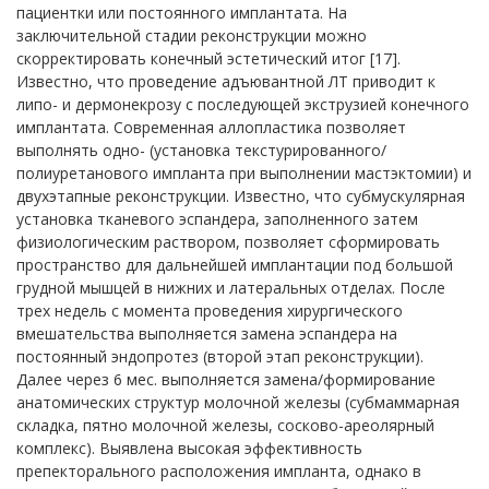
пациентки или постоянного имплантата. На
заключительной стадии реконструкции можно
скорректировать конечный эстетический итог [17].
Известно, что проведение адъювантной ЛТ приводит к
липо- и дермонекрозу с последующей экструзией конечного
имплантата. Современная аллопластика позволяет
выполнять одно- (установка текстурированного/
полиуретанового импланта при выполнении мастэктомии) и
двухэтапные реконструкции. Известно, что субмускулярная
установка тканевого эспандера, заполненного затем
физиологическим раствором, позволяет сформировать
пространство для дальнейшей имплантации под большой
грудной мышцей в нижних и латеральных отделах. После
трех недель с момента проведения хирургического
вмешательства выполняется замена эспандера на
постоянный эндопротез (второй этап реконструкции).
Далее через 6 мес. выполняется замена/формирование
анатомических структур молочной железы (субмаммарная
складка, пятно молочной железы, сосково-ареолярный
комплекс). Выявлена высокая эффективность
препекторального расположения импланта, однако в