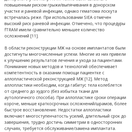
повышенным риском грыжи/выпячивания в донорском
участке и раневой инфекции, однако гематома лоскута
встречалась реже. При использовании SIEA отмечен
высокий риск раневой инфекции. Отмечено, что процедуры
fTRAM имели сравнительно меньшее количество
осложнений [11].
В области реконструкции МЖ на основе имплантатов были
достигнуты многочисленные успехи. Многие из них привели
к улучшению результатов лечения и ухода за пациентами.
Понимание новых методов и технологий обеспечивает
компетентность в оказании помощи пациентке с
аллопластической реконструкцией МЖ [12]. Метод
аллопластики необходим, когда габитус тела колеблется
от среднего до худого (без избытка ткани для
аутологичного способа). При аллопластике сроки операции
короче, меньше краткосрочных осложнений/шрамов, более
быстрое восстановление. Недостатки аллопластики
включают многоступенчатость усилий, длительный срок до
завершения, трудно достичь симметрии в односторонних
случаях, требуется обслуживание/замена имплантата.