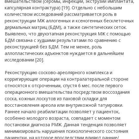
вмешательством (серомы, инфекции, экструзии имплантата,
капсулярная контрактура) [19]. Отдельно с небольшим
количеством исследований рассматривается роль в
реконструкции МЖ аллогенных и ксеногенных бесклеточных
дермальных матриц (БДМ), а также синтетических сеток.
Выявлено, что двухэтапная реконструкция МЖ с помощью
БДМ связана с худшими результатами по сравнению с
реконструкцией без БДМ. Тем не менее, роль
аллопластических адъюнктов нуждается в дальнейшем
исследовании [20].
Реконструкцию сосково-ареолярного комплекса и
корригирующие операции на контралатеральной стороне
относятся к отсроченным, спустя 6 мес. после первого
операционного вмешательства посредством воссоздания
соска, кожных лоскутов из паховой складки для
восстановления ареола или внутрикожной татуировки.
Раннее начало реабилитации позволяет у пациенток,
особенно молодого возраста, совпадает с моментом
постановки диагноза РМЖ. Данная тенденция позволяет
минимизировать нарушения психологического состояния
пациентки, на которое впоследствии влияют ранние/