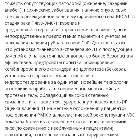
тяжесть сопутствующих патологий (ожирение, сахарный
диабет), психические заболевания, наличие опухолевых
клеток в резекционной зоне и мутированного гена BRCA1-2,
стадия рака T4N0-3M0-1, курение и
предпереднелатеральная торакотомия в анамнезе, но и
непосредственные предпочтения пациентки с учетом ее
нежелания наличия рубца на спине [14]. Доказано также,
что установка тканевого экспандера до ЛТ с последующей
заменой его на постоянныq эндопротез более безопасна и
эффективна. Предприняты попытки формирования
комбинированного экспандера и эндопротеза (Беккера),
установка которых позволяет выполнить
эндопротезирование за один этап. Новейшие технологии
позволили разработать современные многослойные
протезы и гель, обладающий высокой степенью
связанности, а также текстурированную поверхность [4].
Оценка влияния ЛТ на местные осложнения у пациенток
после лечения РМЖ и аллопластической реконструкции МЖ
показала более высокий, но не статистически значимый
риск (по сравнению с необлученными пациентами)
осложнений, в основном связанных с хирургическим