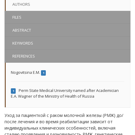
AUTHORS
FILES
ABSTRACT
KEYWORDS
REFERENCES
Nogovitsina E.M.
1
Perm State Medical University named after Academician
1
E.A. Wagner of the Ministry of Health of Russia
Уход за пациенткой с раком молочной железы (РМЖ) до/
после лечения и во время реабилитации зависит от
индивидуальных клинических особенностей, включая
стадию проявления и разновидность РМЖ, генетические