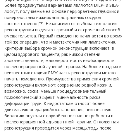
Более продвинутыми вариантами являются DIEP- и SIEA-
лоскут, получаемые на основе перфорантных глубоких и
поверхностных нижних эпигастральных сосудов
соответственно [7]. Независимо от выбора технологии
реконструкции выделяют срочный и отсроченный способ
вмешательства. Первый немедленно начинается во время
той же операции, что и мастэктомия или лампэктомия.
Критерии выбора срочной реконструкции включают: в
целом здорового пациента; рак низкой степени
злокачественности; маловероятность необходимости
послеоперационной лучевой терапии. На более поздних и
неизвестных стадиях РМЖ часть реконструкции можно
начать немедленно. Преимущества применения срочной
реконструкции включают: сохранение родной кожи и,
возможно, соска; меньше процедур; значительный
психологический эффект; минимальность риска
деформации груди. К недостаткам относят более
длительную операцию/восстановление; неизвестную
биологию опухоли с вариабельностью потребности в
послеоперационной адъювантной терапии. Отложенная
реконструкция проводится через месяцы/годы после