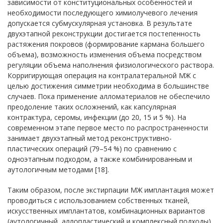
зависимости от конституциональных особенностей и
необходимости последующего химиолучевого лечения
допускается субмускулярная установка. В результате
двухэтапной реконструкции достигается постепенность
растяжения покровов (формирование кармана большего
объема), возможность изменения объема посредством
регуляции объема наполнения физиологического раствора.
Корригирующая операция на контралатеральной МЖ с
целью достижения симметрии необходима в большинстве
случаев. Пока применение алломатериалов не обеспечило
преодоление таких осложнений, как капсулярная
контрактура, серомы, инфекции (до 20, 15 и 5 %). На
современном этапе первое место по распространенности
занимает двухэтапный метод реконструктивно-
пластических операций (79–54 %) по сравнению с
одноэтапным подходом, а также комбинированным и
аутологичным методами [18].
Таким образом, после экстирпации МЖ имплантация может
проводиться с использованием собственных тканей,
искусственных имплантатов, комбинационных вариантов
(аутологичный, аллопластический и комплексный подходы).