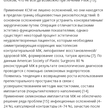
блоком, что не всегда возможно при лечении РМЖ [13].
Применение КСМ не лишено осложнений, но они находятся
в пределах границ общеизвестных рисков/последствий. В
основном осложнения удается устранить консервативным/
хирургическим путем. Операция отличается высокими
эстетико-функциональными показателями, однако
существует некоторый процент эстетически
неудовлетворенных пациенток, которым необходима
симметризирующая коррекция: мастопексия
контрлатеральной МЖ, липофиллинг восстановленной/
здоровой МЖ, формирование соска, татуаж ареолы [7]. По
данным American Society of Plastic Surgeons 80 %
реконструкций МЖ в результате онкологических диагнозов
проводится с помощью силиконовых эндопротезов.
Появилась тенденция к возвращению роста использования
препекторального пространства в связи с
усовершенствованием методик мастэктомии, состава
имплантатов (покрытия/гелевого наполнения) [14].
Применение силиконовых имплантатов МЖ не обеспечило
решение ряда проблем [15]: инфекционных осложнений (4–
24 %), капсулярной контрактуры (4–74 %), зачастую после