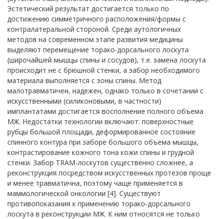
Эстетический результат достигается только по
достижению симметричного расположения/формы с
контралатеральной стороной. Среди аутологичных
методов на современном этапе развития медицины
выделяют перемещение торако-дорсального лоскута
(широчайшей мышцы спины и сосудов), т.е. замена лоскута
происходит не с брюшной стенки, а забор необходимого
материала выполняется с зоны спины. Метод
малотравматичен, надежен, однако только в сочетании с
искусственными (силиконовыми, в частности)
имплантатами достигается восполнение полного объема
МЖ. Недостатки технологии включают: поверхностные
рубцы большой площади, деформированное состояние
спинного контура при заборе большого объема мышцы,
контрастирование кожного тона кожи спины и грудной
стенки. Забор TRAM-лоскутов существенно сложнее, а
реконструкция посредством искусственных протезов проще
и менее травматична, поэтому чаще применяется в
маммологической онкологии [4]. Существуют
противопоказания к применению торако-дорсального
лоскута в реконструкции МЖ. К ним относятся не только