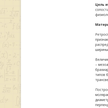
Цель 
сопост
физиол
Матер
Ретрос
призна
распред
ширины 
Величин
– мезоа
брахиар
типов б
трансве
Постро
моляра
диаметр
перпенд