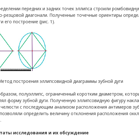
еделении передних и задних точек эллипса строили ромбовидн
о-резцовой диагонали. Полученные точечные ориентиры определ
и его построение (рис. 1).
 Метод построения эллипсовидной диаграммы зубной дуги
образом, полуэллипс, ограниченный коротким диаметром, котор
лял форму зубной дуги. Полученную эллипсовидную фигуру нак
 челюсти с последующим анализом расположения антимеров зу
 позволяли определить величину отклонения расположения оккл
.
таты исследования и их обсуждение