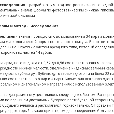
исследования
– разработать метод построения эллипсовидной 
авительный анализ формы по фотостатическим снимкам гипсовы
огической окклюзии.
иалы и методы исследования
пективный анализ проводился с использованием 34 пар гипсовы
кам физиологической нормы постоянного прикуса. В соответств
елены на 3 группы с учетом аркадного типа, который определя
коронковых частей 14 зубов.
а аркадного индекса от 0,52 до 0,56 соответствовала мезоаркад
ркадности нижней челюсти. Увеличение индексных величин хар
кадность зубных дуг. Зубных дуг мезоаркадного типа было 22 
ыло соответственно 8 пар и 4 пары. Биометрия включала одонт
рсальном и диагональном направлениях с использованием элек
ение диаграммы осуществлялось следующим образом. Во-первы
ми по вершинам дистальных бугорков вестибулярной стороны з
 будущего эллипса и располагался горизонтально. От средней 
икуляр, который служил ориентиром для определения большего