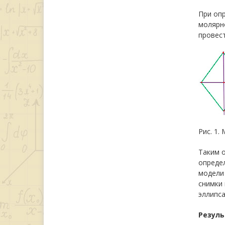
При опр
молярн
провест
Рис. 1.
Таким 
опреде
модели
снимки
эллипса
Резуль