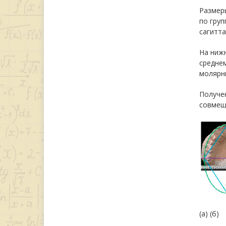
Размеры
по груп
сагитта
На ниж
среднем
молярны
Получен
совмещ
(а) (б)