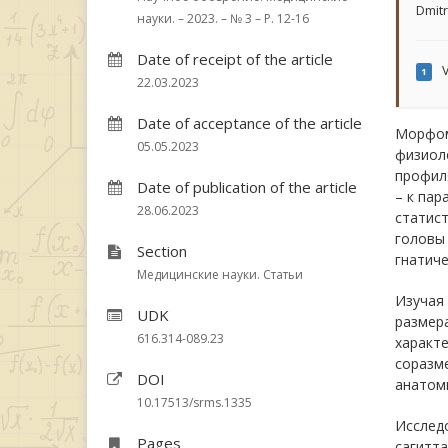
Dmitr
науки. – 2023. – № 3 – P. 12-16
Date of receipt of the article
V
1
22.03.2023
Date of acceptance of the article
Морфом
05.05.2023
физиол
профиля
Date of publication of the article
– к пар
28.06.2023
статис
головы
Section
гнатиче
Медицинские науки. Статьи
Изучая 
UDK
размер
616.314-089.23
характе
соразм
DOI
анатоми
10.17513/srms.1335
Исследо
Pages
сагитта