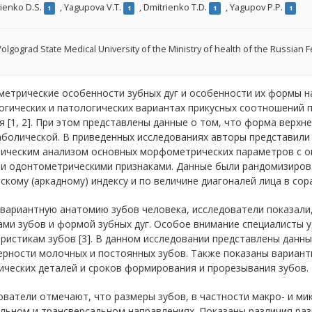
ienko D.S.
,
Yagupova V.T.
,
Dmitrienko T.D.
,
Yagupov P.P.
1
1
1
1
olgograd State Medical University of the Ministry of health of the Russian 
етрические особенности зубных дуг и особенности их формы на
огических и патологических вариантах прикусных соотношений 
 [1, 2]. При этом представлены данные о том, что форма верхн
аболической. В приведенных исследованиях авторы представили
тическим анализом основных морфометрических параметров с 
 и одонтометрическими признаками. Данные были рандомизирова
скому (аркадному) индексу и по величине диагоналей лица в сор
вариантную анатомию зубов человека, исследователи показали
ами зубов и формой зубных дуг. Особое внимание специалисты 
ристикам зубов [3]. В данном исследовании представлены данны
ерности молочных и постоянных зубов. Также показаны вариан
ческих деталей и сроков формирования и прорезывания зубов.
ватели отмечают, что размеры зубов, в частности макро- и ми
льном и трансверсальном направлениях. Показаны различия ра