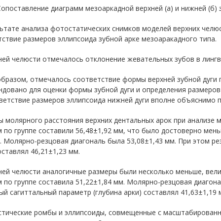
 Сопоставление диаграмм мезоаркадной верхней (а) и нижней (б) 
льтате анализа фотостатических снимков моделей верхних челю
ствие размеров эллипсоида зубной арке мезоаракадного типа.
ней челюсти отмечалось отклонение жевательных зубов в лингв
образом, отмечалось соответствие формы верхней зубной дуги 
довано для оценки формы зубной дуги и определения размеров
ветствие размеров эллипсоида нижней дуги вполне объяснимо 
 молярного расстояния верхних дентальных арок при анализе 
 по группе составили 56,48±1,92 мм, что было достоверно мен
). Молярно-резцовая диагональ была 53,08±1,43 мм. При этом р
оставлял 46,21±1,23 мм.
ней челюсти аналогичные размеры были несколько меньше, вели
 по группе составила 51,22±1,84 мм. Молярно-резцовая диагона
й сагиттальный параметр (глубина арки) составлял 41,63±1,19 
стические ромбы и эллипсоиды, совмещенные с масштабирован