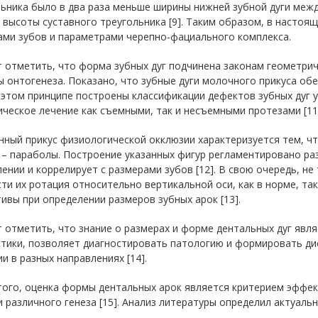
ьника было в два раза меньше ширины нижней зубной дуги межд
высоты суставного треугольника [9]. Таким образом, в настоя
ами зубов и параметрами черепно-фациального комплекса.
 отметить, что форма зубных дуг подчинена законам геометрич
 онтогенеза. Показано, что зубные дуги молочного прикуса об
а этом принципе построены классификации дефектов зубных дуг 
ческое лечение как съемными, так и несъемными протезами [11
ный прикус физиологической окклюзии характеризуется тем, чт
 – параболы. Построение указанных фигур регламентировано ра
ении и коррелирует с размерами зубов [12]. В свою очередь, не
ти их ротация относительно вертикальной оси, как в норме, та
ивы при определении размеров зубных арок [13].
 отметить, что знание о размерах и форме дентальных дуг яв
стики, позволяет диагностировать патологию и формировать ди
и в разных направлениях [14].
того, оценка формы дентальных арок является критерием эффе
 различного генеза [15]. Анализ литературы определил актуальн