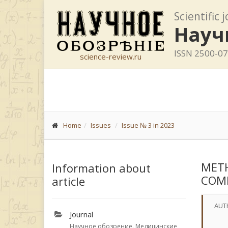
Scientific 
Науч
ISSN 2500-0
science-review.ru
Home
Issues
Issue № 3 in 2023
METH
Information about
COMP
article
AUT
Journal
Научное обозрение. Медицинские