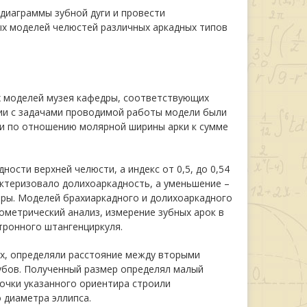
диаграммы зубной дуги и провести
х моделей челюстей различных аркадных типов
х моделей музея кафедры, соответствующих
ии с задачами проводимой работы модели были
ли по отношению молярной ширины арки к сумме
ности верхней челюсти, а индекс от 0,5, до 0,54
актеризовало долихоаркадность, а уменьшение –
пары. Моделей брахиаркадного и долихоаркадного
ометрический анализ, измерение зубных арок в
тронного штангенциркуля.
х, определяли расстояние между вторыми
убов. Полученный размер определял малый
точки указанного ориентира строили
 диаметра эллипса.