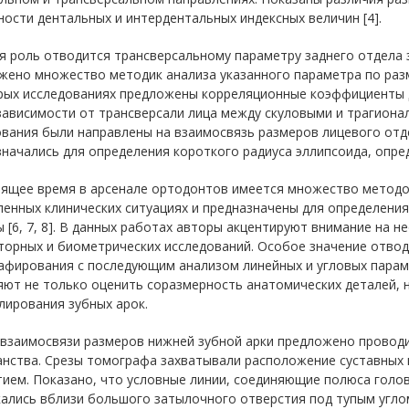
ости дентальных и интердентальных индексных величин [4].
 роль отводится трансверсальному параметру заднего отдела 
жено множество методик анализа указанного параметра по разм
рых исследованиях предложены корреляционные коэффициенты 
зависимости от трансверсали лица между скуловыми и трагиона
вания были направлены на взаимосвязь размеров лицевого отде
начались для определения короткого радиуса эллипсоида, опр
оящее время в арсенале ортодонтов имеется множество методо
ленных клинических ситуациях и предназначены для определени
 [6, 7, 8]. В данных работах авторы акцентируют внимание на 
торных и биометрических исследований. Особое значение отв
афирования с последующим анализом линейных и угловых парам
ют не только оценить соразмерность анатомических деталей, н
лирования зубных арок.
 взаимосвязи размеров нижней зубной арки предложено провод
анства. Срезы томографа захватывали расположение суставных
ием. Показано, что условные линии, соединяющие полюса голов
ались вблизи большого затылочного отверстия под тупым углом