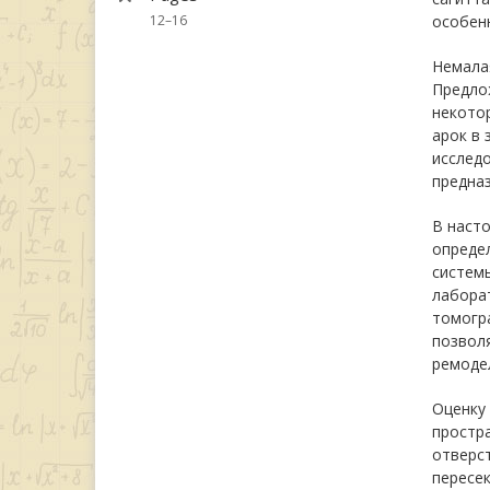
12–16
особенн
Немалая
Предло
некото
арок в 
исследо
предназ
В наст
опреде
системы
лабора
томогр
позволя
ремоде
Оценку
простр
отверст
пересек