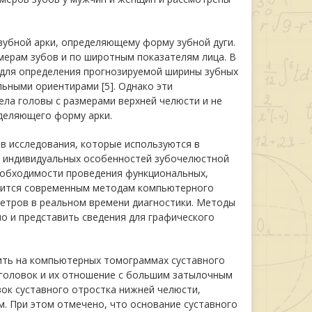
зубной арки, определяющему форму зубной дуги.
ерам зубов и по широтным показателям лица. В
для определения прогнозируемой ширины зубных
льными ориентирами [5]. Однако эти
ла головы с размерами верхней челюсти и не
еделяющего форму арки.
в исследования, которые используются в
я индивидуальных особенностей зубочелюстной
необходимости проведения функциональных,
одится современным методам компьютерного
етров в реальном времени диагностики. Методы
о и представить сведения для графического
ить на компьютерных томограммах суставного
 головок и их отношение с большим затылочным
ок суставного отростка нижней челюсти,
. При этом отмечено, что основание суставного