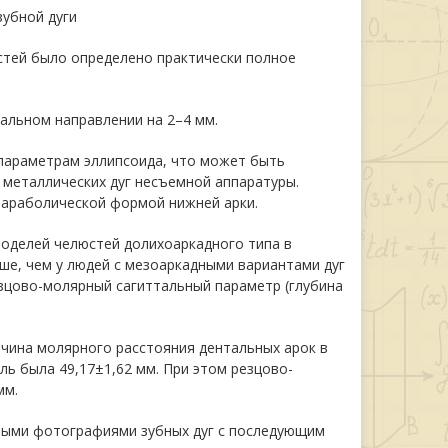
зубной дуги
стей было определено практически полное
альном направлении на 2–4 мм.
параметрам эллипсоида, что может быть
 металлических дуг несъемной аппаратуры.
параболической формой нижней арки.
моделей челюстей долихоаркадного типа в
ьше, чем у людей с мезоаркадными вариантами дуг
езцово-молярный сагиттальный параметр (глубина
чина молярного расстояния дентальных арок в
ль была 49,17±1,62 мм. При этом резцово-
мм.
ными фотографиями зубных дуг с последующим