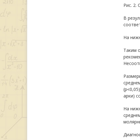
Рис. 2.
В резу
соответ
На ниж
Таким 
рекомен
Несоот
Размеры
среднем
(р˂0,05
арки) с
На ниж
среднем
молярны
Диагно