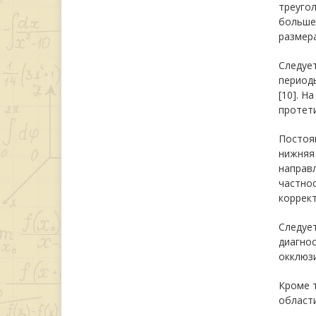
треугол
больше 
размер
Следует
периоды
[10]. Н
протети
Постоян
нижняя
направл
частнос
коррект
Следует
диагно
окклюзи
Кроме 
области