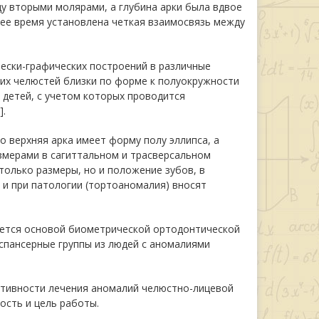
у вторыми молярами, а глубина арки была вдвое
щее время установлена четкая взаимосвязь между
ески-графических построений в различные
еих челюстей близки по форме к полуокружности
у детей, с учетом которых проводится
].
о верхняя арка имеет форму полу эллипса, а
змерами в сагиттальном и трасверсальном
 только размеры, но и положение зубов, в
к и при патологии (тортоаномалия) вносят
ляется основой биометрической ортодонтической
спансерные группы из людей с аномалиями
ктивности лечения аномалий челюстно-лицевой
ость и цель работы.