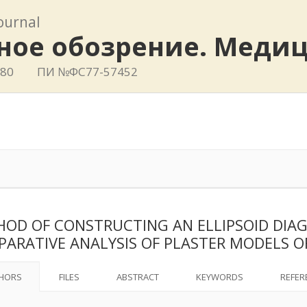
journal
ное обозрение. Меди
780
ПИ №ФС77-57452
OD OF CONSTRUCTING AN ELLIPSOID DIA
ARATIVE ANALYSIS OF PLASTER MODELS O
HORS
FILES
ABSTRACT
KEYWORDS
REFER