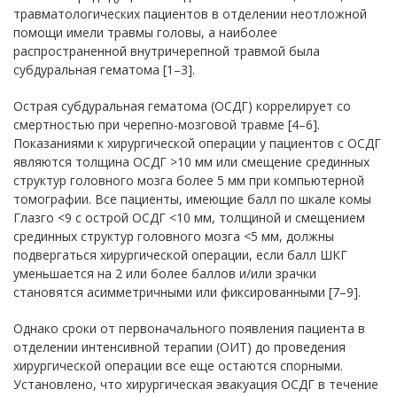
травматологических пациентов в отделении неотложной
помощи имели травмы головы, а наиболее
распространенной внутричерепной травмой была
субдуральная гематома [1–3].
Острая субдуральная гематома (ОСДГ) коррелирует со
смертностью при черепно-мозговой травме [4–6].
Показаниями к хирургической операции у пациентов с ОСДГ
являются толщина ОСДГ >10 мм или смещение срединных
структур головного мозга более 5 мм при компьютерной
томографии. Все пациенты, имеющие балл по шкале комы
Глазго <9 с острой ОСДГ <10 мм, толщиной и смещением
срединных структур головного мозга <5 мм, должны
подвергаться хирургической операции, если балл ШКГ
уменьшается на 2 или более баллов и/или зрачки
становятся асимметричными или фиксированными [7–9].
Однако сроки от первоначального появления пациента в
отделении интенсивной терапии (ОИТ) до проведения
хирургической операции все еще остаются спорными.
Установлено, что хирургическая эвакуация ОСДГ в течение