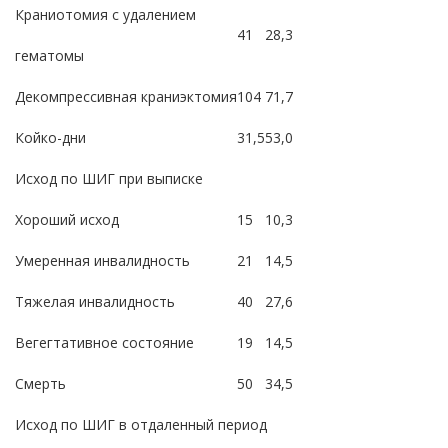
Краниотомия с удалением
41
28,3
гематомы
Декомпрессивная краниэктомия
104
71,7
Койко-дни
31,5
53,0
Исход по ШИГ при выписке
Хороший исход
15
10,3
Умеренная инвалидность
21
14,5
Тяжелая инвалидность
40
27,6
Вегегтативное состояние
19
14,5
Смерть
50
34,5
Исход по ШИГ в отдаленный период