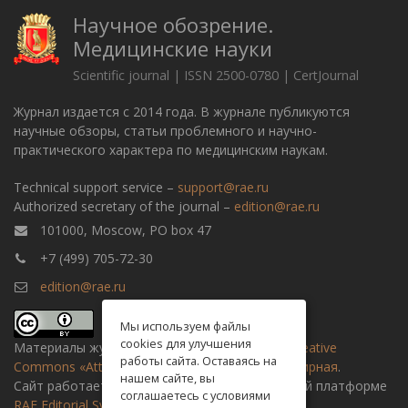
Научное обозрение.
Медицинские науки
Scientific journal | ISSN 2500-0780 | CertJournal
Журнал издается с 2014 года. В журнале публикуются
научные обзоры, статьи проблемного и научно-
практического характера по медицинским наукам.
Technical support service –
support@rae.ru
Authorized secretary of the journal –
edition@rae.ru
101000, Moscow, PO box 47
+7 (499) 705-72-30
edition@rae.ru
Мы используем файлы
cookies для улучшения
Материалы журнала доступны по
лицензии Creative
работы сайта. Оставаясь на
Commons «Attribution» («Атрибуция») 4.0 Всемирная
.
нашем сайте, вы
Сайт работает на универсальной издательской платформе
соглашаетесь с условиями
RAE Editorial System