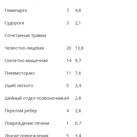
Гемипарез
7
4,8
Судороги
3
2,1
Сочетанная травма
Челюстно-лицевая
20
13,8
Скелетно-мышечная
14
9,7
Пневмоторакс
11
7,6
Ушиб легкого
5
3,4
Шейный отдел позвоночника
4
2,8
Перелом ребер
4
2,8
Повреждение печени
1
0,7
Другие повреждения
5
3,4