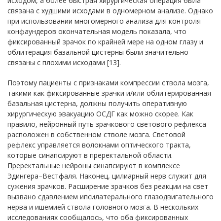
исходом, а более быстрая хирургическая операция была
связана с худшими исходами в одномерном анализе. Однако
при использовании многомерного анализа для контроля
конфаундеров окончательная модель показала, что
фиксированный зрачок по крайней мере на одном глазу и
облитерация базальной цистерны были значительно
связаны с плохими исходами [13].
Поэтому пациенты с признаками компрессии ствола мозга,
такими как фиксированные зрачки и/или облитерированная
базальная цистерна, должны получить оперативную
хирургическую эвакуацию ОСДГ как можно скорее. Как
правило, нейронный путь зрачкового светового рефлекса
расположен в собственном стволе мозга. Световой
рефлекс управляется волокнами оптического тракта,
которые синапсируют в преректальной области.
Преректальные нейроны синапсируют в комплексе
Эдингера–Вестфаля. Наконец, цилиарный нерв служит для
сужения зрачков. Расширение зрачков без реакции на свет
вызвано сдавлением ипсилатерального глазодвигательного
нерва и ишемией ствола головного мозга. В нескольких
исследованиях сообщалось, что оба фиксированных