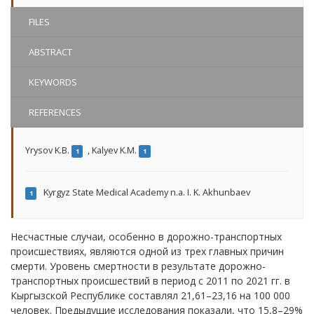
FILES
ABSTRACT
KEYWORDS
REFERENCES
Yrysov K.B.
,
Kalyev K.M.
1
1
Kyrgyz State Medical Academy n.a. I. K. Akhunbaev
1
Несчастные случаи, особенно в дорожно-транспортных
происшествиях, являются одной из трех главных причин
смерти. Уровень смертности в результате дорожно-
транспортных происшествий в период с 2011 по 2021 гг. в
Кыргызской Республике составлял 21,61–23,16 на 100 000
человек. Предыдущие исследования показали, что 15,8–29%