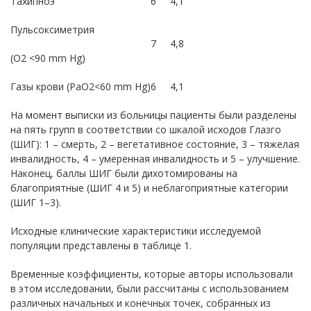
Тахипноэ
6
4,1
Пульсоксиметрия
7
4,8
(O2 <90 mm Hg)
Газы крови (PaO2<60 mm Hg)
6
4,1
На момент выписки из больницы пациенты были разделены
на пять групп в соответствии со шкалой исходов Глазго
(ШИГ): 1 – смерть, 2 – вегетативное состояние, 3 – тяжелая
инвалидность, 4 – умеренная инвалидность и 5 – улучшение.
Наконец, баллы ШИГ были дихотомированы на
благоприятные (ШИГ 4 и 5) и неблагоприятные категории
(ШИГ 1–3).
Исходные клинические характеристики исследуемой
популяции представлены в таблице 1.
Временные коэффициенты, которые авторы использовали
в этом исследовании, были рассчитаны с использованием
различных начальных и конечных точек, собранных из