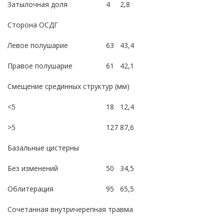
Затылочная доля
4
2,8
Сторона ОСДГ
Левое полушарие
63
43,4
Правое полушарие
61
42,1
Смещение срединных структур (мм)
<5
18
12,4
>5
127
87,6
Базальные цистерны
Без изменений
50
34,5
Облитерация
95
65,5
Сочетанная внутричерепная травма