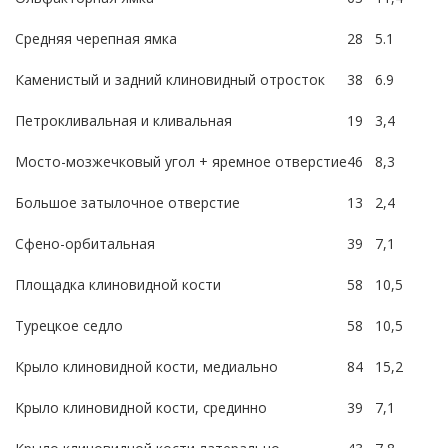
Средняя черепная ямка
28
5.1
Каменистый и задний клиновидный отросток
38
6.9
Петрокливальная и кливальная
19
3,4
Мосто-мозжечковый угол + яремное отверстие
46
8,3
Большое затылочное отверстие
13
2,4
Сфено-орбитальная
39
7,1
Площадка клиновидной кости
58
10,5
Турецкое седло
58
10,5
Крыло клиновидной кости, медиально
84
15,2
Крыло клиновидной кости, срединно
39
7,1