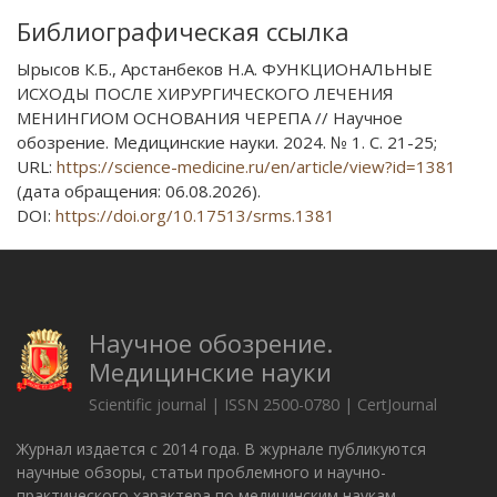
Библиографическая ссылка
Ырысов К.Б., Арстанбеков Н.А. ФУНКЦИОНАЛЬНЫЕ
ИСХОДЫ ПОСЛЕ ХИРУРГИЧЕСКОГО ЛЕЧЕНИЯ
МЕНИНГИОМ ОСНОВАНИЯ ЧЕРЕПА // Научное
обозрение. Медицинские науки. 2024. № 1. С. 21-25;
URL:
https://science-medicine.ru/en/article/view?id=1381
(дата обращения: 06.08.2026).
DOI:
https://doi.org/10.17513/srms.1381
Научное обозрение.
Медицинские науки
Scientific journal | ISSN 2500-0780 | CertJournal
Журнал издается с 2014 года. В журнале публикуются
научные обзоры, статьи проблемного и научно-
практического характера по медицинским наукам.