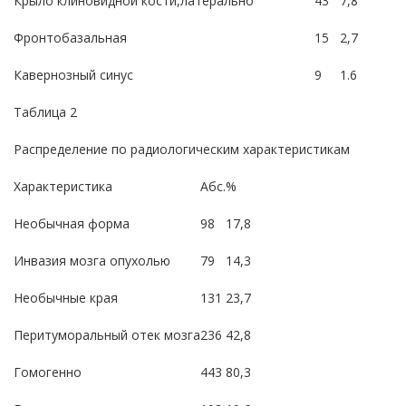
Крыло клиновидной кости,латерально
43
7,8
Фронтобазальная
15
2,7
Кавернозный синус
9
1.6
Таблица 2
Распределение по радиологическим характеристикам
Характеристика
Абс.
%
Необычная форма
98
17,8
Инвазия мозга опухолью
79
14,3
Необычные края
131
23,7
Перитуморальный отек мозга
236
42,8
Гомогенно
443
80,3