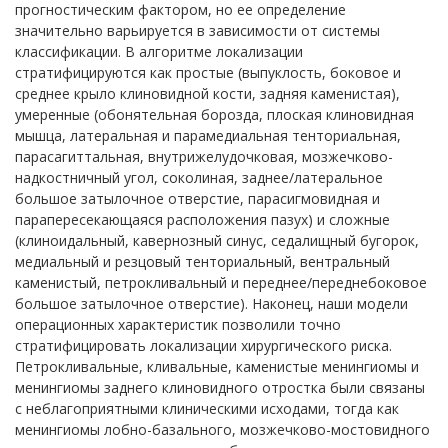
прогностическим фактором, но ее определение
значительно варьируется в зависимости от системы
классификации. В алгоритме локализации
стратифицируются как простые (выпуклость, боковое и
среднее крыло клиновидной кости, задняя каменистая),
умеренные (обонятельная борозда, плоская клиновидная
мышца, латеральная и парамедиальная тенториальная,
парасагиттальная, внутрижелудочковая, мозжечково-
надкостничный угол, соколиная, заднее/латеральное
большое затылочное отверстие, парасигмовидная и
парапересекающаяся расположения пазух) и сложные
(клиноидальный, кавернозный синус, седалищный бугорок,
медиальный и резцовый тенториальный, вентральный
каменистый, петрокливальный и переднее/переднебоковое
большое затылочное отверстие). Наконец, наши модели
операционных характеристик позволили точно
стратифицировать локализации хирургического риска.
Петрокливальные, кливальные, каменистые менингиомы и
менингиомы заднего клиновидного отростка были связаны
с неблагоприятными клиническими исходами, тогда как
менингиомы лобно-базального, мозжечково-мостовидного