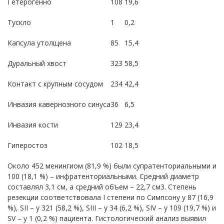
Гетерогенно
108
19,6
Тускло
1
0,2
Капсула утолщена
85
15,4
Дуральный хвост
323
58,5
Контакт с крупным сосудом
234
42,4
Инвазия кавернозного синуса
36
6,5
Инвазия кости
129
23,4
Гиперостоз
102
18,5
Около 452 менингиом (81,9 %) были супратенториальными и
100 (18,1 %) – инфратенториальными. Средний диаметр
составлял 3,1 см, а средний объем – 22,7 см3. Степень
резекции соответствовала I степени по Симпсону у 87 (16,9
%), SII – у 321 (58,2 %), SIII – у 34 (6,2 %), SIV – у 109 (19,7 %) и
SV – у 1 (0,2 %) пациента. Гистологический анализ выявил