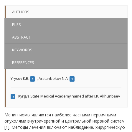
AUTHORS
FILES
ABSTRACT
KEYWORDS
REFERENCES
Yrysov K.B.
,
Arstanbekov N.A.
1
1
Kyrgyz State Medical Academy named after I.K. Akhunbaev
1
Менингиомы являются наиболее частыми первичными
опухолями внутричерепной и центральной нервной систем
[1]. Методы лечения включают наблюдение, хирургическую