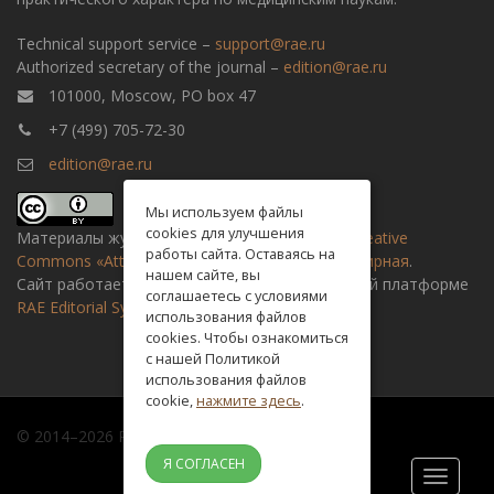
Technical support service –
support@rae.ru
Authorized secretary of the journal –
edition@rae.ru
101000, Moscow, PO box 47
+7 (499) 705-72-30
edition@rae.ru
Мы используем файлы
cookies для улучшения
Материалы журнала доступны по
лицензии Creative
работы сайта. Оставаясь на
Commons «Attribution» («Атрибуция») 4.0 Всемирная
.
нашем сайте, вы
Сайт работает на универсальной издательской платформе
соглашаетесь с условиями
RAE Editorial System
использования файлов
cookies. Чтобы ознакомиться
с нашей Политикой
использования файлов
cookie,
нажмите здесь
.
© 2014–2026 Russian academy of natural history
Я СОГЛАСЕН
Toggle