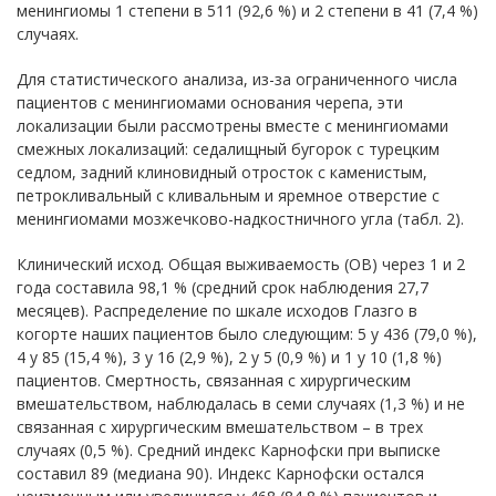
менингиомы 1 степени в 511 (92,6 %) и 2 степени в 41 (7,4 %)
случаях.
Для статистического анализа, из-за ограниченного числа
пациентов с менингиомами основания черепа, эти
локализации были рассмотрены вместе с менингиомами
смежных локализаций: седалищный бугорок с турецким
седлом, задний клиновидный отросток с каменистым,
петрокливальный с кливальным и яремное отверстие с
менингиомами мозжечково-надкостничного угла (табл. 2).
Клинический исход. Общая выживаемость (ОВ) через 1 и 2
года составила 98,1 % (средний срок наблюдения 27,7
месяцев). Распределение по шкале исходов Глазго в
когорте наших пациентов было следующим: 5 у 436 (79,0 %),
4 у 85 (15,4 %), 3 у 16 (2,9 %), 2 у 5 (0,9 %) и 1 у 10 (1,8 %)
пациентов. Смертность, связанная с хирургическим
вмешательством, наблюдалась в семи случаях (1,3 %) и не
связанная с хирургическим вмешательством – в трех
случаях (0,5 %). Средний индекс Карнофски при выписке
составил 89 (медиана 90). Индекс Карнофски остался