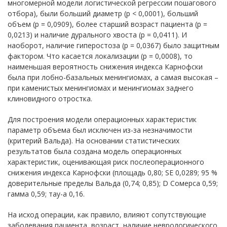
многомерной модели логистической регрессии пошагового
отбора), были больший диаметр (р < 0,0001), больший
объем (р = 0,0909), более старший возраст пациента (р =
0,0213) и наличие дурального хвоста (р = 0,0411). И
наоборот, наличие гиперостоза (р = 0,0367) было защитным
фактором. Что касается локализации (р = 0,0008), то
наименьшая вероятность снижения индекса Карнофски
была при лобно-базальных менингиомах, а самая высокая –
при каменистых менингиомах и менингиомах заднего
клиновидного отростка.
Для построения модели операционных характеристик
параметр объема был исключен из-за незначимости
(критерий Вальда). На основании статистических
результатов была создана модель операционных
характеристик, оценивающая риск послеоперационного
снижения индекса Карнофски (площадь 0,80; SE 0,0289; 95 %
доверительные пределы Вальда (0,74; 0,85); D Сомерса 0,59;
гамма 0,59; тау-а 0,16.
На исход операции, как правило, влияют сопутствующие
заболевания пациента, возраст, наличие неврологического