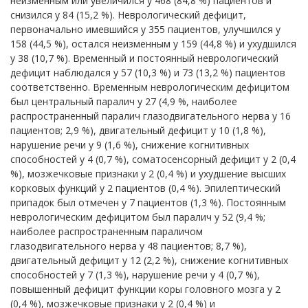
неизменным или увеличился у 468 (84,8 %) пациентов и
снизился у 84 (15,2 %). Неврологический дефицит,
первоначально имевшийся у 355 пациентов, улучшился у
158 (44,5 %), остался неизменным у 159 (44,8 %) и ухудшился
у 38 (10,7 %). Временный и постоянный неврологический
дефицит наблюдался у 57 (10,3 %) и 73 (13,2 %) пациентов
соответственно. Временным неврологическим дефицитом
был центральный паралич у 27 (4,9 %, наиболее
распространенный паралич глазодвигательного нерва у 16
пациентов; 2,9 %), двигательный дефицит у 10 (1,8 %),
нарушение речи у 9 (1,6 %), снижение когнитивных
способностей у 4 (0,7 %), соматосенсорный дефицит у 2 (0,4
%), мозжечковые признаки у 2 (0,4 %) и ухудшение высших
корковых функций у 2 пациентов (0,4 %). Эпилептический
припадок был отмечен у 7 пациентов (1,3 %). Постоянным
неврологическим дефицитом был паралич у 52 (9,4 %;
наиболее распространенным параличом
глазодвигательного нерва у 48 пациентов; 8,7 %),
двигательный дефицит у 12 (2,2 %), снижение когнитивных
способностей у 7 (1,3 %), нарушение речи у 4 (0,7 %),
повышенный дефицит функции коры головного мозга у 2
(0,4 %), мозжечковые признаки у 2 (0,4 %) и