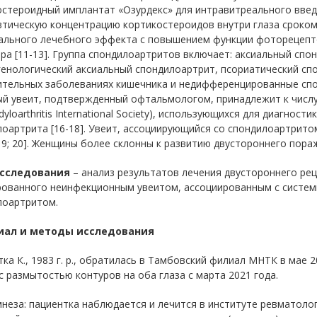
стероидный имплантат «Озурдекс» для интравитреального введ
тическую концентрацию кортикостероидов внутри глаза сроком
ального лечебного эффекта с повышением функции фоторецепт
ра [11-13]. Группа спондилоартритов включает: аксиальный спо
енологический аксиальный спондилоартрит, псориатический сп
тельных заболеваниях кишечника и недифференцированные спонд
й увеит, подтвержденный офтальмологом, принадлежит к числ
dyloarthritis International Society), использующихся для диагнос
оартрита [16-18]. Увеит, ассоциирующийся со спондилоартрито
19; 20]. Женщины более склонны к развитию двустороннего пораж
исследования
– анализ результатов лечения двустороннего ре
рованного неинфекционным увеитом, ассоциированным с систе
лоартритом.
иал и методы исследования
ка К., 1983 г. р., обратилась в Тамбовский филиал МНТК в мае
с размытостью контуров на оба глаза с марта 2021 года.
неза: пациентка наблюдается и лечится в институте ревматоло