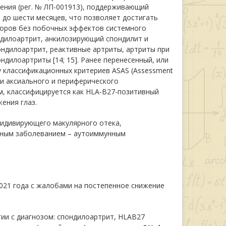
ения (рег. № ЛП-001913), поддерживающий
 до шести месяцев, что позволяет достигать
оров без побочных эффектов системного
ндилоартрит, анкилозирующий спондилит и
ондилоартрит, реактивные артриты, артриты при
илоартриты [14; 15]. Ранее перенесенный, или
у классификационных критериев ASAS (Assessment
тики аксиального и периферического
м, классифицируется как HLA-B27-позитивный
ения глаз.
цидивирующего макулярного отека,
мным заболеванием – аутоиммунным
 2021 года с жалобами на постепенное снижение
гии с диагнозом: спондилоартрит, HLAB27