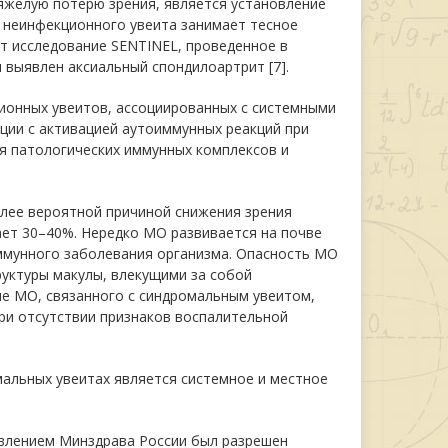
яжелую потерю зрения, является установление
е неинфекционного увеита занимает тесное
т исследование SENTINEL, проведенное в
 выявлен аксиальный спондилоартрит [7].
ионных увеитов, ассоциированных с системными
ии с активацией аутоиммунных реакций при
я патологических иммунных комплексов и
лее вероятной причиной снижения зрения
гает 30–40%. Нередко МО развивается на почве
иммунного заболевания организма. Опасность МО
руктуры макулы, влекущими за собой
е МО, связанного с синдромальным увеитом,
и отсутствии признаков воспалительной
альных увеитах является системное и местное
овлением Минздрава России был разрешен