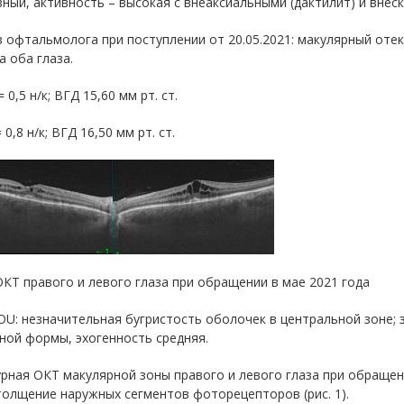
ный, активность – высокая с внеаксиальными (дактилит) и внеск
 офтальмолога при поступлении от 20.05.2021: макулярный отек,
а оба глаза.
 0,5 н/к; ВГД 15,60 мм рт. ст.
 0,8 н/к; ВГД 16,50 мм рт. ст.
 ОКТ правого и левого глаза при обращении в мае 2021 года
OU: незначительная бугристость оболочек в центральной зоне;
ной формы, эхогенность средняя.
рная ОКТ макулярной зоны правого и левого глаза при обращен
толщение наружных сегментов фоторецепторов (рис. 1).