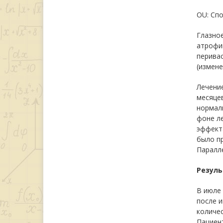
OU: Спо
Глазное
атрофии
перива
(измене
Лечени
месяце
нормал
фоне л
эффекта
было п
Паралле
Резуль
В июле 
после 
количес
Пациен