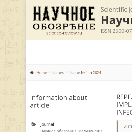
Scientific 
Науч
ISSN 2500-0
science-review.ru
Home
Issues
Issue № 1 in 2024
REPE
Information about
IMPL
article
INFE
Journal
AUT
Научное обозрение. Медицинские