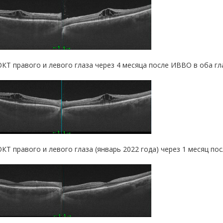
 ОКТ правого и левого глаза через 4 месяца после ИВВО в оба гл
 ОКТ правого и левого глаза (январь 2022 года) через 1 месяц 