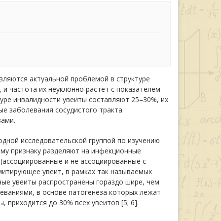
вляются актуальной проблемой в структуре
и частота их неуклонно растет с показателем
ктуре инвалидности увеиты составляют 25–30%, их
ные заболевания сосудистого тракта
ами.
одной исследовательской группой по изучению
скому признаку разделяют на инфекционные
 (ассоциированные и не ассоциированные с
митирующее увеит, в рамках так называемых
ные увеиты распространены гораздо шире, чем
еваниями, в основе патогенеза которых лежат
приходится до 30% всех увеитов [5; 6].