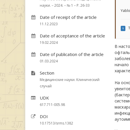
науки. – 2024. – № 1 – P. 26-33
Yablo
Date of receipt of the article
11.12.2023
T
1
Date of acceptance of the article
19.02.2024
В наст
офтальм
Date of publication of the article
заболев
01.03.2024
начало 
характ
Section
Медицинские науки. Клинический
На осно
случай
увеитов
(бактер
UDK
системн
617.711-005.98
маскара
инфекц
DOI
аутоимм
10.17513/srms.1382