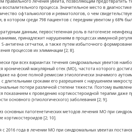
ем правильного лечения увеита, позволяющим предотвратить т
 воспалительного процесса. Значительное место в диагностик
ничество офтальмологов и ревматологов, о чем свидетельствуе
, в котором среди 798 пациентов с передним увеитом у 68% был
ературным данным, первостепенная роль в патогенезе неинфекц
аниями, принадлежит нарушениям в процессах иммунной регуляц
 S-антигена сетчатки, а также путем избыточного формировани
ния процессов их элиминации [2; 8].
ески при всех вариантах течения синдромальных увеитов наибо
я хронический макулярный отек (МО), частота которого дости
даже на фоне полной ремиссии этиологически значимого ауто
 с длительными сроками его разрешения с нарушением микрост
ональные потери различной степени тяжести. Поэтому выявлени
я показанием к проведению кортикостероидной терапии даже пр
сти основного (этиологического) заболевания [2; 9].
из основных патогенетических методов лечения МО при синдром
е кортикостероидов [2; 10].
я с 2016 года в лечении МО при синдромальных увеитах постан