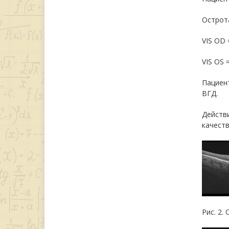
Острота
VIS OD =
VIS OS =
Пациент
ВГД.
Действи
качеств
Рис. 2.