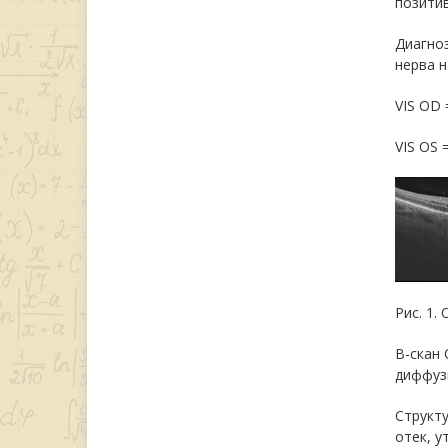
позитив
Диагноз
нерва н
VIS OD =
VIS OS =
Рис. 1.
В-скан 
диффуз
Структу
отек, у