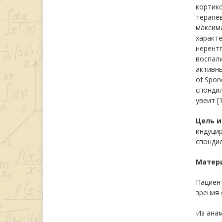
кортико
терапев
максим
характе
нерентг
воспали
активны
of Spon
спондил
увеит [
Цель 
индуци
спонди
Матер
Пациент
зрения 
Из анам