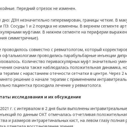
койные. Передний отрезок не изменен.
 дно: ДЗН незначительно гиперемирован, границы четкие. В ма
 ПЭ. Сосуды 1 и 2 порядка не изменены. В верхнем сегменте арт
скулярными муфтами. В нижнем сегменте на периферии выраженн
ния симметричные).
е проводилось совместно с ревматологом, который корректиров
в офтальмологами проводились парабульбарные инъекции дипро
изовалось. Количество периваскулярных муфт значительно умен
ечения сначала также наблюдалась положительная динамика, н
 терапии с нарастанием отечности сетчатки в центре. Через 2 
ринято решение о начале терапии с применением интравитреаль
льно пациентка проходила лечение у ревматолога.
таты исследования и их обсуждение
2021 г. с интервалом в 2 дня были выполнены интравитреальные 
инъекций по данным ОКТ отмечалась отчетливая положительная 
тва и размеров интраретинальных кист, на левом глазу полная р
тка отметила восстановление зрения.