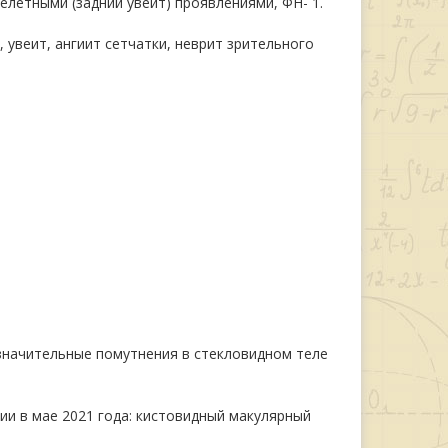
елетными (задний увеит) проявлениями, ФН- 1.
 увеит, ангиит сетчатки, неврит зрительного
 значительные помутнения в стекловидном теле
ии в мае 2021 года: кистовидный макулярный