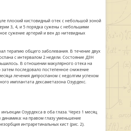
куле плоский кистовидный отек с небольшой зоной
ерии 3, 4, и 5 порядка сужены с небольшими
ое сужение артерий и вен до нитевидных
ал терапию общего заболевания. В течение двух
спана с интервалом 2 недели. Состояние ДЗН
ьшилось. В отношении макулярного отека на
о затем последовало постепенное снижение
месяца лечения дипроспаном с недолгим успехом
ного имплантата дексаметазона Озурдекс.
инъекции Озурдекса в оба глаза. Через 1 месяц
динамика: на правом глазу уменьшение
езорбция интраретинальных кист (рис. 2).