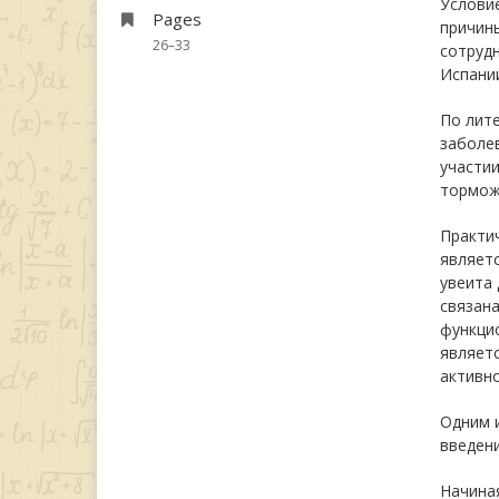
Услови
Pages
причины
26–33
сотруд
Испании
По лит
заболев
участии
торможе
Практич
являетс
увеита 
связана
функци
являетс
активно
Одним 
введени
Начина