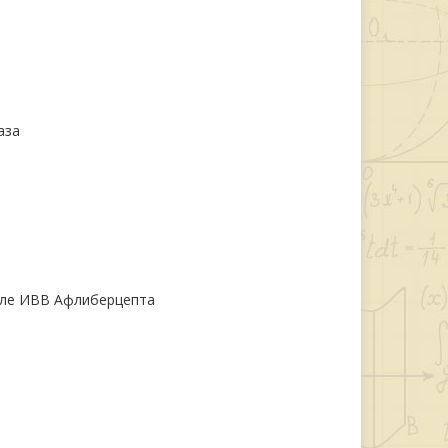
аза
после ИВВ Афлиберцепта