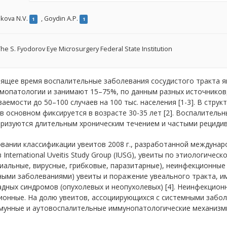
kova N.V.
,
Goydin A.P.
1
1
he S. Fyodorov Eye Microsurgery Federal State Institution
оящее время воспалительные заболевания сосудистого тракта я
опатологии и занимают 15–75%, по данным разных источников, 
аемости до 50–100 случаев на 100 тыс. населения [1-3]. В стру
в основном фиксируется в возрасте 30-35 лет [2]. Воспалитель
еризуются длительным хроническим течением и частыми рецидив
вании классификации увеитов 2008 г., разработанной междунар
 International Uveitis Study Group (IUSG), увеиты по этиологиче
иальные, вирусные, грибковые, паразитарные), неинфекционные
ыми заболеваниями) увеиты и поражение увеального тракта, и
дных синдромов (опухолевых и неопухолевых) [4]. Неинфекцион
ионные. На долю увеитов, ассоциирующихся с системными забол
унные и аутовоспалительные иммунопатологические механизмы, 