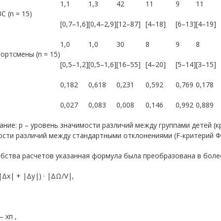
1,1
1,3
42
11
9
11
С (n = 15)
[0,7–1,6]
[0,4–2,9]
[12–87]
[4–18]
[6–13]
[4–19]
1,0
1,0
30
8
9
8
ортсмены (n = 15)
[0,5–1,2]
[0,5–1,6]
[16–55]
[4–20]
[5–14]
[3–15]
0,182
0,618
0,231
0,592
0,769
0,178
0,027
0,083
0,008
0,146
0,992
0,889
ние: p – уровень значимости различий между группами детей (кр
ости различий между стандартными отклонениями (F-критерий Ф
обства расчетов указанная формула была преобразована в боле
|Δx| + |Δy|) · |ΔΩ/V|,
– xп ,