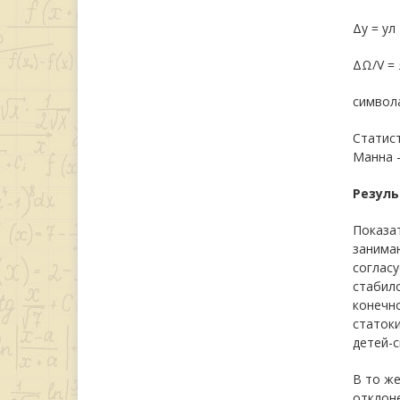
Δy = yл 
ΔΩ/V = 
символа
Статист
Манна –
Резуль
Показат
занимаю
согласу
стабил
конечно
статок
детей-с
В то же
отклон