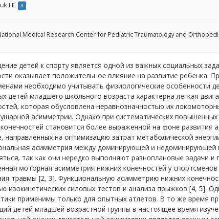
uk I.E.
1
ational Medical Research Center for Pediatric Traumatology and Orthopedic
ние детей к спорту является одной из важных социальных зада
ости оказывает положительное влияние на развитие ребенка. П
менами необходимо учитывать физиологические особенности дет
ых детей младшего школьного возраста характерна легкая двиг
остей, которая обусловлена неравнозначностью их локомоторн
ушарной асимметрии. Однако при систематических повышенных 
 конечностей становится более выраженной на фоне развития а
, направленных на оптимизацию затрат метаболической энергии 
ональная асимметрия между доминирующей и недоминирующей 
яться, так как они нередко выполняют разноплановые задачи и
нная моторная асимметрия нижних конечностей у спортсменов 
ния травмы [2, 3]. Функциональную асимметрию нижних конечно
 изокинетических силовых тестов и анализа прыжков [4, 5]. О
стики применимы только для опытных атлетов. В то же время п
ий детей младшей возрастной группы в настоящее время изуче