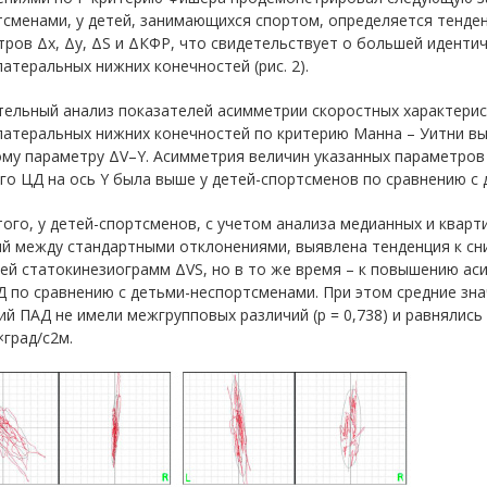
тсменами, у детей, занимающихся спортом, определяется тенде
ров Δх, Δу, ΔS и ΔКФР, что свидетельствует о большей иденти
атеральных нижних конечностей (рис. 2).
тельный анализ показателей асимметрии скоростных характерис
латеральных нижних конечностей по критерию Манна – Уитни в
му параметру ΔV–Y. Асимметрия величин указанных параметров
го ЦД на ось Y была выше у детей-спортсменов по сравнению с 
ого, у детей-спортсменов, с учетом анализа медианных и кварт
ий между стандартными отклонениями, выявлена тенденция к с
ей статокинезиограмм ΔVS, но в то же время – к повышению ас
 по сравнению с детьми-неспортсменами. При этом средние зна
й ПАД не имели межгрупповых различий (p = 0,738) и равнялись с
×град/с2м.