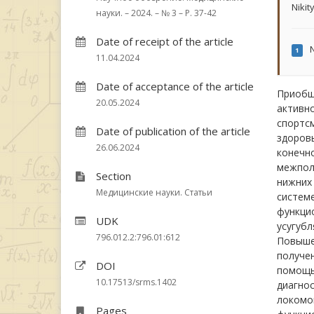
Nikity
науки. – 2024. – № 3 – P. 37-42
Date of receipt of the article
N
1
11.04.2024
Date of acceptance of the article
Приобще
20.05.2024
активн
спортс
Date of publication of the article
здоров
26.06.2024
конечн
межпол
Section
нижних
Медицинские науки. Статьи
системе
функци
UDK
усугубл
796.012.2:796.01:612
Повыше
получе
DOI
помощью
10.17513/srms.1402
диагно
локомоц
Pages