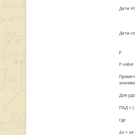
Дети НЗ
Дети-сп
p
P-value
Примеча
значим
Для уд
ПАД = (
где
Δx = xл 