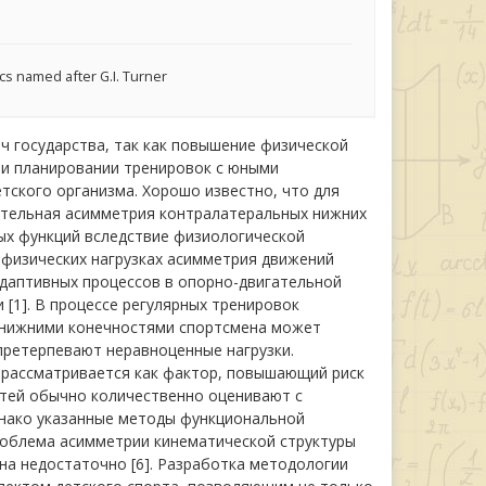
s named after G.I. Turner
ч государства, так как повышение физической
ри планировании тренировок с юными
ского организма. Хорошо известно, что для
ательная асимметрия контралатеральных нижних
ых функций вследствие физиологической
физических нагрузках асимметрия движений
даптивных процессов в опорно-двигательной
[1]. В процессе регулярных тренировок
нижними конечностями спортсмена может
 претерпевают неравноценные нагрузки.
рассматривается как фактор, повышающий риск
стей обычно количественно оценивают с
днако указанные методы функциональной
роблема асимметрии кинематической структуры
на недостаточно [6]. Разработка методологии