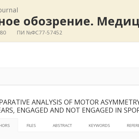
journal
ное обозрение. Меди
780
ПИ №ФС77-57452
ARATIVE ANALYSIS OF MOTOR ASYMMETRY
EARS, ENGAGED AND NOT ENGAGED IN SPO
HORS
FILES
ABSTRACT
KEYWORDS
REFER