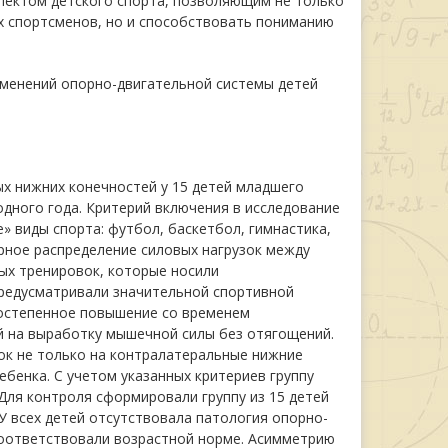
пектом детского спорта, позволяющим не только
 спортсменов, но и способствовать пониманию
менений опорно-двигательной системы детей
х нижних конечностей у 15 детей младшего
одного года. Критерий включения в исследование
 виды спорта: футбол, баскетбол, гимнастика,
рное распределение силовых нагрузок между
ых тренировок, которые носили
редусматривали значительной спортивной
постепенное повышение со временем
й на выработку мышечной силы без отягощений.
ок не только на контралатеральные нижние
ебенка. С учетом указанных критериев группу
Для контроля сформировали группу из 15 детей
У всех детей отсутствовала патология опорно-
соответствовали возрастной норме. Асимметрию