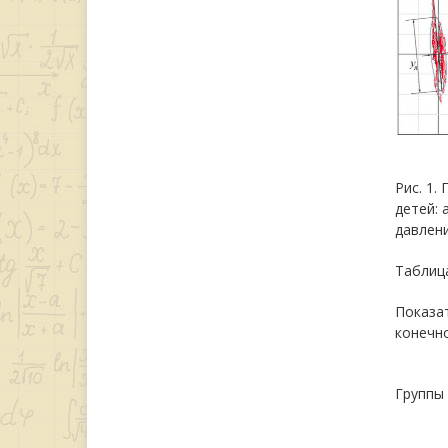
Рис. 1
детей: 
давлени
Таблиц
Показа
конечно
Группы