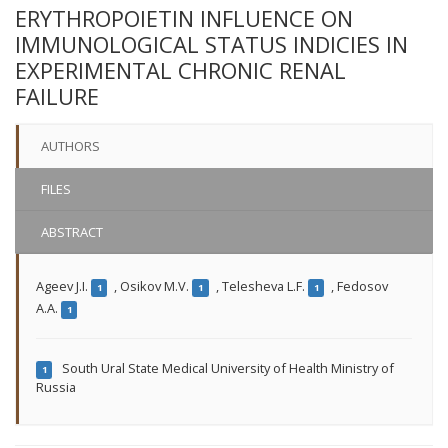
ERYTHROPOIETIN INFLUENCE ON
IMMUNOLOGICAL STATUS INDICIES IN
EXPERIMENTAL CHRONIC RENAL
FAILURE
AUTHORS
FILES
ABSTRACT
Ageev J.I.
,
Osikov M.V.
,
Telesheva L.F.
,
Fedosov
1
1
1
A.A.
1
South Ural State Medical University of Health Ministry of
1
Russia