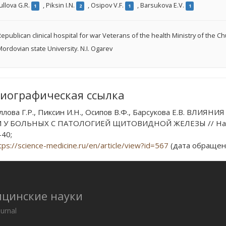
ullova G.R.
,
Piksin I.N.
,
Osipov V.F.
,
Barsukova E.V.
1
2
1
1
epublican clinical hospital for war Veterans of the health Ministry of the C
ordovian state University. N.I. Ogarev
иографическая ссылка
ллова Г.Р., Пиксин И.Н., Осипов В.Ф., Барсукова Е.В. ВЛ
У БОЛЬНЫХ С ПАТОЛОГИЕЙ ЩИТОВИДНОЙ ЖЕЛЕЗЫ // Научно
-40;
tps://science-medicine.ru/en/article/view?id=567
(дата обращени
ицинские науки
ournal