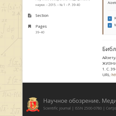
Aizet
науки. – 2015. – № 1 – P. 39-40
Section
R
1
M
Pages
2
39–40
Библ
Айзету
ЖИЗНИ 
1. С. 39
URL:
ht
Научное обозрение. Мед
Scientific journal | ISSN 2500-0780 | CertJ