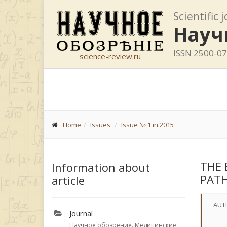
Scientific 
Науч
ISSN 2500-0
science-review.ru
Home
Issues
Issue № 1 in 2015
THE 
Information about
PAT
article
AUT
Journal
Научное обозрение. Медицинские