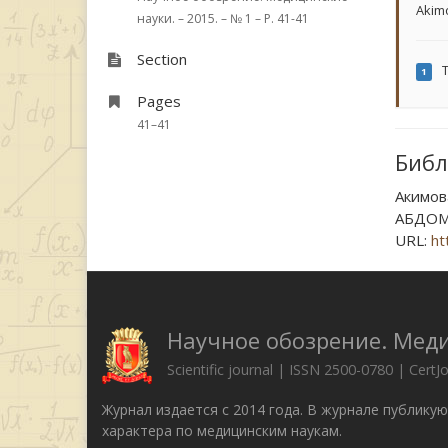
Akim
науки. – 2015. – № 1 – P. 41-41
Section
T
1
Pages
41–41
Библ
Акимо
АБДОМИ
URL:
ht
Научное обозрение. Мед
Scientific journal | ISSN 2500-0780 | CertJ
Журнал издается с 2014 года. В журнале публику
характера по медицинским наукам.