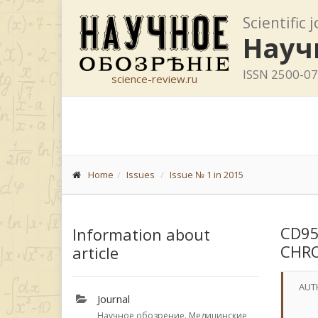
Scientific 
Науч
ISSN 2500-0
science-review.ru
Home
Issues
Issue № 1 in 2015
CD95
Information about
CHRO
article
AUT
Journal
Научное обозрение. Медицинские