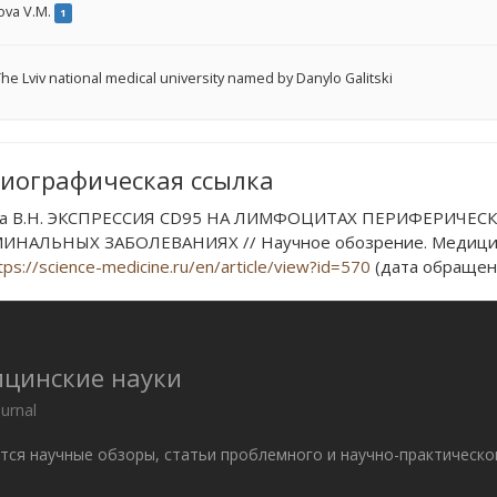
ova V.M.
1
he Lviv national medical university named by Danylo Galitski
иографическая ссылка
ва В.Н. ЭКСПРЕССИЯ CD95 НА ЛИМФОЦИТАХ ПЕРИФЕРИЧЕС
НАЛЬНЫХ ЗАБОЛЕВАНИЯХ // Научное обозрение. Медицинские
tps://science-medicine.ru/en/article/view?id=570
(дата обращени
ицинские науки
ournal
ются научные обзоры, статьи проблемного и научно-практическо