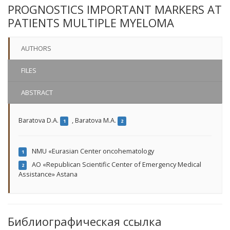
PROGNOSTICS IMPORTANT MARKERS AT
PATIENTS MULTIPLE MYELOMA
AUTHORS
FILES
ABSTRACT
Baratova D.A.
,
Baratova M.A.
1
2
NMU «Eurasian Center oncohematology
1
AO «Republican Scientific Center of Emergency Medical
2
Assistance» Astana
Библиографическая ссылка