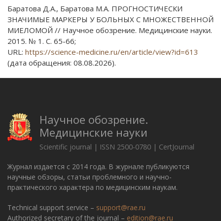
Баратова Д.А., Баратова М.А. ПРОГНОСТИЧЕСКИ
ЗНАЧИМЫЕ МАРКЕРЫ У БОЛЬНЫХ С МНОЖЕСТВЕННОЙ
МИЕЛОМОЙ // Научное обозрение. Медицинские науки.
2015. № 1. С. 65-66;
URL:
https://science-medicine.ru/en/article/view?id=613
(дата обращения: 08.08.2026).
Научное обозрение.
Медицинские науки
Scientific journal | ISSN 2500-0780 | CertJournal
Журнал издается с 2014 года. В журнале публикуются
научные обзоры, статьи проблемного и научно-
практического характера по медицинским наукам.
Technical support service –
support@rae.ru
Authorized secretary of the journal –
edition@rae.ru