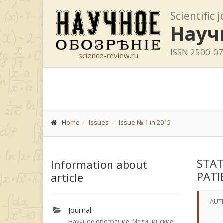
Scientific 
Науч
ISSN 2500-0
science-review.ru
Home
Issues
Issue № 1 in 2015
STAT
Information about
PATI
article
AUT
Journal
Научное обозрение. Медицинские