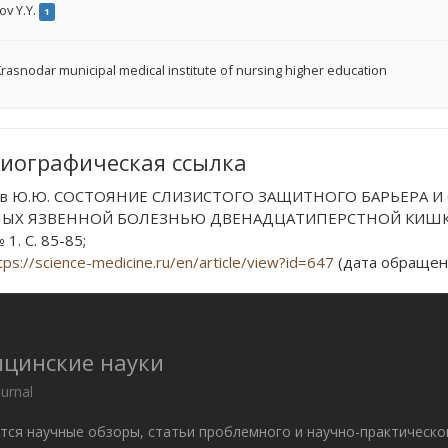
ov Y.Y.
1
rasnodar municipal medical institute of nursing higher education
иографическая ссылка
ов Ю.Ю. СОСТОЯНИЕ СЛИЗИСТОГО ЗАЩИТНОГО БАРЬЕРА И
ЫХ ЯЗВЕННОЙ БОЛЕЗНЬЮ ДВЕНАДЦАТИПЕРСТНОЙ КИШКИ // 
 1. С. 85-85;
tps://science-medicine.ru/en/article/view?id=647
(дата обращени
ицинские науки
ournal
ются научные обзоры, статьи проблемного и научно-практическо