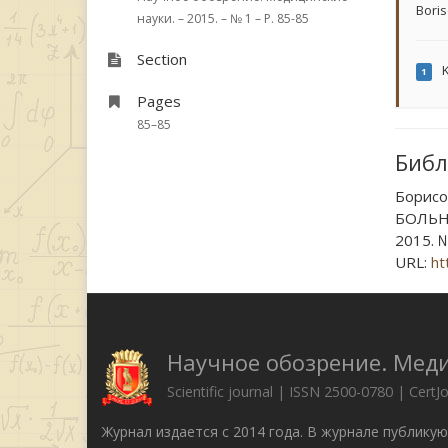
Boris
науки. – 2015. – № 1 – P. 85-85
Section
K
1
Pages
85–85
Библ
Борис
БОЛЬН
2015. №
URL:
ht
Научное обозрение. Мед
Scientific journal | ISSN 2500-0780 | CertJ
Журнал издается с 2014 года. В журнале публику