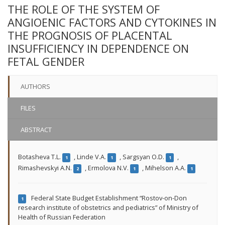
THE ROLE OF THE SYSTEM OF
ANGIOENIC FACTORS AND CYTOKINES IN
THE PROGNOSIS OF PLACENTAL
INSUFFICIENCY IN DEPENDENCE ON
FETAL GENDER
AUTHORS
FILES
ABSTRACT
Botasheva T.L.
,
Linde V.A.
,
Sargsyan O.D.
,
1
1
1
Rimashevskyi A.N.
,
Ermolova N.V.
,
Mihelson A.A.
2
1
1
Federal State Budget Establishment “Rostov-on-Don
1
research institute of obstetrics and pediatrics” of Ministry of
Health of Russian Federation