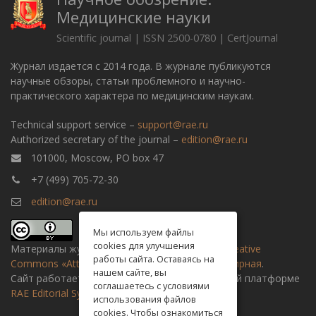
Медицинские науки
Scientific journal | ISSN 2500-0780 | CertJournal
Журнал издается с 2014 года. В журнале публикуются
научные обзоры, статьи проблемного и научно-
практического характера по медицинским наукам.
Technical support service –
support@rae.ru
Authorized secretary of the journal –
edition@rae.ru
101000, Moscow, PO box 47
+7 (499) 705-72-30
edition@rae.ru
Мы используем файлы
cookies для улучшения
Материалы журнала доступны по
лицензии Creative
работы сайта. Оставаясь на
Commons «Attribution» («Атрибуция») 4.0 Всемирная
.
нашем сайте, вы
Сайт работает на универсальной издательской платформе
соглашаетесь с условиями
RAE Editorial System
использования файлов
cookies. Чтобы ознакомиться