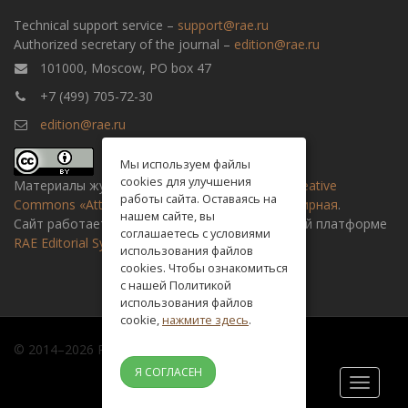
Technical support service –
support@rae.ru
Authorized secretary of the journal –
edition@rae.ru
101000, Moscow, PO box 47
+7 (499) 705-72-30
edition@rae.ru
Мы используем файлы
cookies для улучшения
Материалы журнала доступны по
лицензии Creative
работы сайта. Оставаясь на
Commons «Attribution» («Атрибуция») 4.0 Всемирная
.
нашем сайте, вы
Сайт работает на универсальной издательской платформе
соглашаетесь с условиями
RAE Editorial System
использования файлов
cookies. Чтобы ознакомиться
с нашей Политикой
использования файлов
cookie,
нажмите здесь
.
© 2014–2026 Russian academy of natural history
Я СОГЛАСЕН
Toggle
navigati