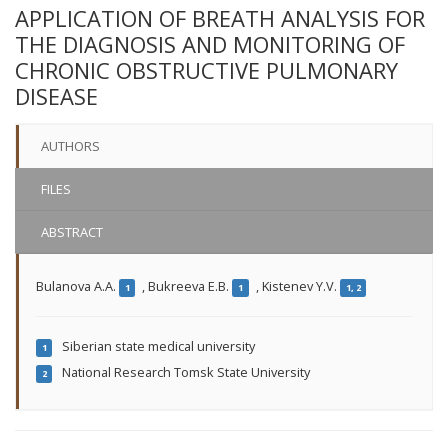
APPLICATION OF BREATH ANALYSIS FOR
THE DIAGNOSIS AND MONITORING OF
CHRONIC OBSTRUCTIVE PULMONARY
DISEASE
AUTHORS
FILES
ABSTRACT
Bulanova A.A.
,
Bukreeva E.B.
,
Kistenev Y.V.
1
1
1, 2
Siberian state medical university
1
National Research Tomsk State University
2