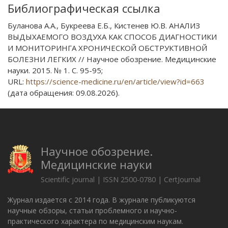
Библиографическая ссылка
Буланова А.А., Букреева Е.Б., Кистенев Ю.В. АНАЛИЗ
ВЫДЫХАЕМОГО ВОЗДУХА КАК СПОСОБ ДИАГНОСТИКИ
И МОНИТОРИНГА ХРОНИЧЕСКОЙ ОБСТРУКТИВНОЙ
БОЛЕЗНИ ЛЕГКИХ // Научное обозрение. Медицинские
науки. 2015. № 1. С. 95-95;
URL:
https://science-medicine.ru/en/article/view?id=663
(дата обращения: 09.08.2026).
Научное обозрение.
Медицинские науки
Scientific journal | ISSN 2500-0780 | CertJournal
Журнал издается с 2014 года. В журнале публикуются
научные обзоры, статьи проблемного и научно-
практического характера по медицинским наукам.