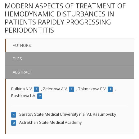
MODERN ASPECTS OF TREATMENT OF
HEMODYNAMIC DISTURBANCES IN
PATIENTS RAPIDLY PROGRESSING
PERIODONTITIS
AUTHORS
FILES
ABSTRACT
Bulkinа N.V.
,
Zelenova A.V.
,
Tokmakova E.V.
,
1
1
1
Bashkova L.V.
2
Saratov State Medical University n.a. V.I. Razumovsky
1
Astrakhan State Medical Academy
2