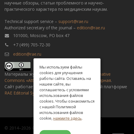
научные обзоры, статьи проблемного и научно-
практического характера по медицинским наукам.
Technical support service –
support@rae.ru
Authorized secretary of the journal –
edition@rae.ru
101000, Moscow, PO box 47
+7 (499) 705-72-30
edition@rae.ru
Мы используем файлы
cookies для улучшения
Материалы журнала доступны по
лицензии Creative
работы сайта. Оставаясь на
Commons «Attribution» («Атрибуция») 4.0 Всемирная
.
нашем сайте, вы
Сайт работает на универсальной издательской платформе
соглашаетесь с условиями
RAE Editorial System
использования файлов
cookies. Чтобы ознакомиться
с нашей Политикой
использования файлов
cookie,
нажмите здесь
.
© 2014–2026 Russian academy of natural history