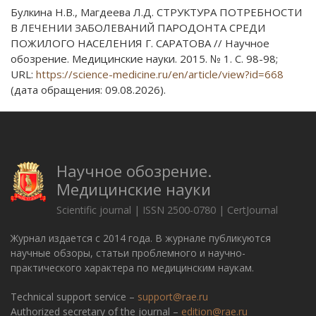
Булкина Н.В., Магдеева Л.Д. СТРУКТУРА ПОТРЕБНОСТИ
В ЛЕЧЕНИИ ЗАБОЛЕВАНИЙ ПАРОДОНТА СРЕДИ
ПОЖИЛОГО НАСЕЛЕНИЯ Г. САРАТОВА // Научное
обозрение. Медицинские науки. 2015. № 1. С. 98-98;
URL:
https://science-medicine.ru/en/article/view?id=668
(дата обращения: 09.08.2026).
Научное обозрение.
Медицинские науки
Scientific journal | ISSN 2500-0780 | CertJournal
Журнал издается с 2014 года. В журнале публикуются
научные обзоры, статьи проблемного и научно-
практического характера по медицинским наукам.
Technical support service –
support@rae.ru
Authorized secretary of the journal –
edition@rae.ru