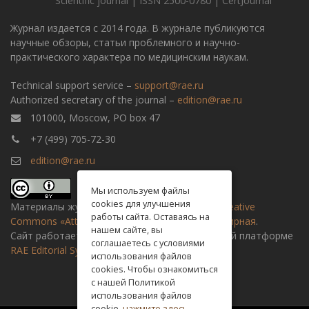
Scientific journal | ISSN 2500-0780 | CertJournal
Журнал издается с 2014 года. В журнале публикуются
научные обзоры, статьи проблемного и научно-
практического характера по медицинским наукам.
Technical support service –
support@rae.ru
Authorized secretary of the journal –
edition@rae.ru
101000, Moscow, PO box 47
+7 (499) 705-72-30
edition@rae.ru
Мы используем файлы
cookies для улучшения
Материалы журнала доступны по
лицензии Creative
работы сайта. Оставаясь на
Commons «Attribution» («Атрибуция») 4.0 Всемирная
.
нашем сайте, вы
Сайт работает на универсальной издательской платформе
соглашаетесь с условиями
RAE Editorial System
использования файлов
cookies. Чтобы ознакомиться
с нашей Политикой
использования файлов
cookie,
нажмите здесь
.