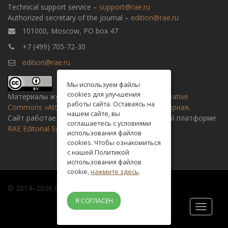
Technical support service –
support@rae.ru
Authorized secretary of the journal –
edition@rae.ru
101000, Moscow, PO box 47
+7 (499) 705-72-30
edition@rae.ru
Мы используем файлы
cookies для улучшения
Материалы журнала доступны по
лицензии Creative
работы сайта. Оставаясь на
Commons «Attribution» («Атрибуция») 4.0 Всемирная
.
нашем сайте, вы
Сайт работает на универсальной издательской платформе
соглашаетесь с условиями
RAE Editorial System
использования файлов
cookies. Чтобы ознакомиться
с нашей Политикой
использования файлов
cookie,
нажмите здесь
.
© 2014–2026 Russian academy of natural history
Я СОГЛАСЕН
Toggle
navigati