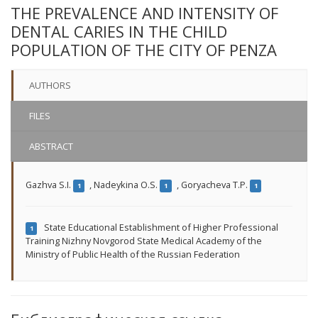
THE PREVALENCE AND INTENSITY OF
DENTAL CARIES IN THE CHILD
POPULATION OF THE CITY OF PENZA
AUTHORS
FILES
ABSTRACT
Gazhva S.I.
,
Nadeykina O.S.
,
Goryacheva T.P.
1
1
1
State Educational Establishment of Higher Professional
1
Training Nizhny Novgorod State Medical Academy of the
Ministry of Public Health of the Russian Federation