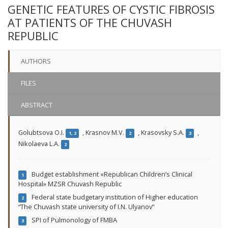
GENETIC FEATURES OF CYSTIC FIBROSIS
AT PATIENTS OF THE CHUVASH
REPUBLIC
AUTHORS
FILES
ABSTRACT
Golubtsova O.I.
,
Krasnov M.V.
,
Krasovsky S.A.
,
1, 2
2
3
Nikolaevа L.A.
2
Budget establishment «Republican Children’s Clinical
1
Hospital» MZSR Chuvash Republic
Federal state budgetary institution of Higher education
2
“The Chuvash state university of I.N. Ulyanov”
SPI of Pulmonology of FMBA
3