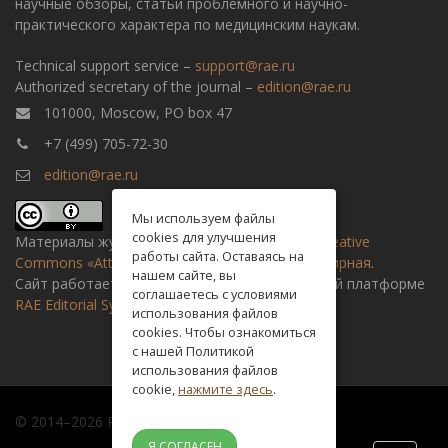
научные обзоры, статьи проблемного и научно-
практического характера по медицинским наукам.
Technical support service –
support@rae.ru
Authorized secretary of the journal –
edition@rae.ru
101000, Moscow, PO box 47
+7 (499) 705-72-30
edition@rae.ru
Мы используем файлы
cookies для улучшения
Материалы журнала доступны по
лицензии Creative
работы сайта. Оставаясь на
Commons «Attribution» («Атрибуция») 4.0 Всемирная
.
нашем сайте, вы
Сайт работает на универсальной издательской платформе
соглашаетесь с условиями
RAE Editorial System
использования файлов
cookies. Чтобы ознакомиться
с нашей Политикой
использования файлов
cookie,
нажмите здесь
.
© 2014–2026 Russian academy of natural history
Я СОГЛАСЕН