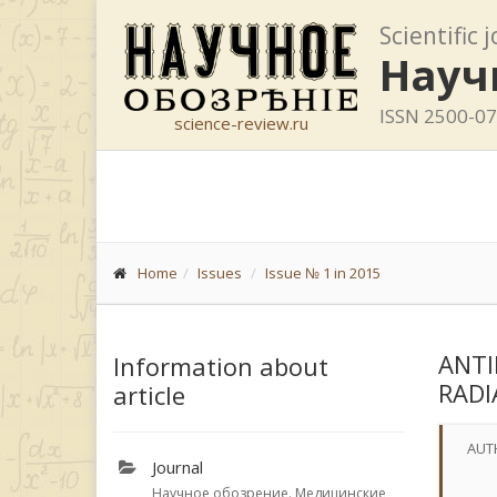
Scientific 
Науч
ISSN 2500-0
science-review.ru
Home
Issues
Issue № 1 in 2015
ANTI
Information about
RADI
article
AUT
Journal
Научное обозрение. Медицинские