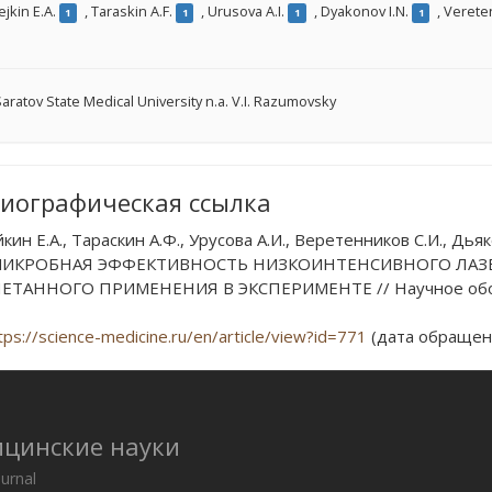
jkin Е.A.
,
Taraskin A.F.
,
Urusova A.I.
,
Dyakonov I.N.
,
Vereten
1
1
1
1
aratov State Medical University n.a. V.I. Razumovsky
иографическая ссылка
ин Е.А., Тараскин А.Ф., Урусова А.И., Веретенников С.И., Дьяк
ИКРОБНАЯ ЭФФЕКТИВНОСТЬ НИЗКОИНТЕНСИВНОГО ЛАЗЕ
ЕТАННОГО ПРИМЕНЕНИЯ В ЭКСПЕРИМЕНТЕ // Научное обозрен
tps://science-medicine.ru/en/article/view?id=771
(дата обращени
ицинские науки
ournal