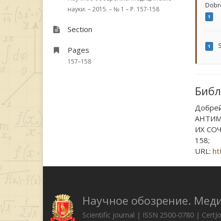
Dobre
науки. – 2015. – № 1 – P. 157-158
1
Section
S
1
Pages
157–158
Библ
Добрейк
АНТИМ
ИХ СОЧ
158;
URL:
ht
Научное обозрение. Мед
Scientific journal | ISSN 2500-0780 | CertJ