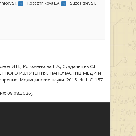
nikov S.I.
,
Rogozhnikova E.A.
,
Suzdaltsev S.E.
1
1
онов И.Н., Рогожникова Е.А., Суздальцев С.Е.
РНОГО ИЗЛУЧЕНИЯ, НАНОЧАСТИЦ МЕДИ И
ие. Медицинские науки. 2015. № 1. С. 157-
я: 08.08.2026).