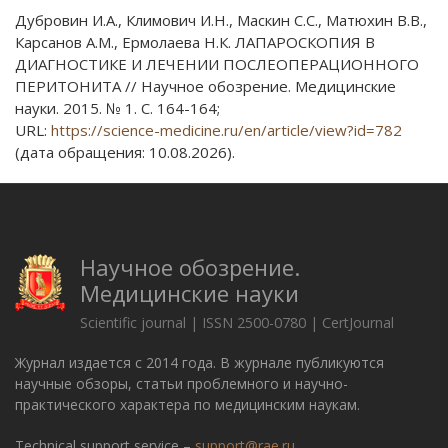
Дубровин И.А., Климович И.Н., Маскин С.С., Матюхин В.В.,
Карсанов А.М., Ермолаева Н.К. ЛАПАРОСКОПИЯ В
ДИАГНОСТИКЕ И ЛЕЧЕНИИ ПОСЛЕОПЕРАЦИОННОГО
ПЕРИТОНИТА // Научное обозрение. Медицинские
науки. 2015. № 1. С. 164-164;
URL:
https://science-medicine.ru/en/article/view?id=782
(дата обращения: 10.08.2026).
Научное обозрение.
Медицинские науки
Scientific journal | ISSN 2500-0780 | CertJournal
Журнал издается с 2014 года. В журнале публикуются
научные обзоры, статьи проблемного и научно-
практического характера по медицинским наукам.
Technical support service –
support@rae.ru