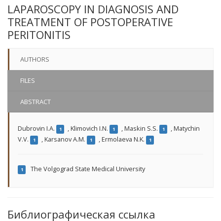
LAPAROSCOPY IN DIAGNOSIS AND
TREATMENT OF POSTOPERATIVE
PERITONITIS
AUTHORS
FILES
ABSTRACT
Dubrovin I.A.
,
Klimovich I.N.
,
Maskin S.S.
,
Matychin
1
1
1
V.V.
,
Karsanov A.M.
,
Ermolaeva N.K.
1
1
1
The Volgograd State Medical University
1
Библиографическая ссылка