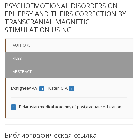
PSYCHOEMOTIONAL DISORDERS ON
EPILEPSY AND THEIRS CORRECTION BY
TRANSCRANIAL MAGNETIC
STIMULATION USING
AUTHORS
FILES
ABSTRACT
Evstigneev V.V.
,
Kisten O.V.
1
1
Belarusian medical academy of postgraduate education
1
Библиографическая ссылка