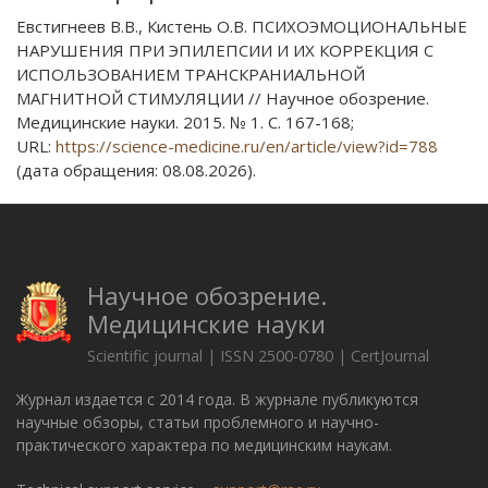
Евстигнеев В.В., Кистень О.В. ПСИХОЭМОЦИОНАЛЬНЫЕ
НАРУШЕНИЯ ПРИ ЭПИЛЕПСИИ И ИХ КОРРЕКЦИЯ С
ИСПОЛЬЗОВАНИЕМ ТРАНСКРАНИАЛЬНОЙ
МАГНИТНОЙ СТИМУЛЯЦИИ // Научное обозрение.
Медицинские науки. 2015. № 1. С. 167-168;
URL:
https://science-medicine.ru/en/article/view?id=788
(дата обращения: 08.08.2026).
Научное обозрение.
Медицинские науки
Scientific journal | ISSN 2500-0780 | CertJournal
Журнал издается с 2014 года. В журнале публикуются
научные обзоры, статьи проблемного и научно-
практического характера по медицинским наукам.