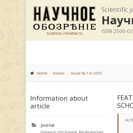
Scientific 
Науч
ISSN 2500-0
science-review.ru
Home
Issues
Issue № 1 in 2015
FEAT
Information about
SCHO
article
AUT
Journal
Научное обозрение. Медицинские