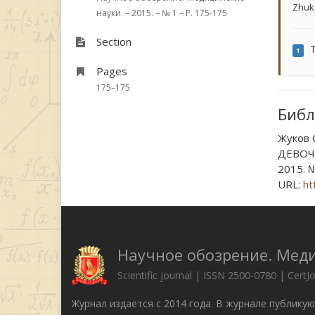
Zhuk
науки. – 2015. – № 1 – P. 175-175
Section
T
1
Pages
175–175
Библ
Жуков 
ДЕВОЧЕ
2015. №
URL:
ht
Научное обозрение. Мед
Scientific journal | ISSN 2500-0780 | CertJ
Журнал издается с 2014 года. В журнале публику