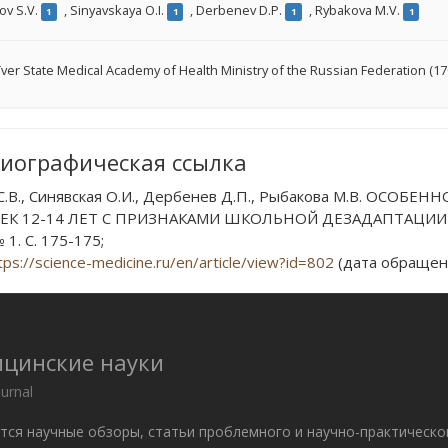
ov S.V.
,
Sinyavskaya O.I.
,
Derbenev D.P.
,
Rybakova M.V.
1
1
1
1
ver State Medical Academy of Health Ministry of the Russian Federation (1
иографическая ссылка
С.В., Синявская О.И., Дербенев Д.П., Рыбакова М.В. ОСО
К 12-14 ЛЕТ С ПРИЗНАКАМИ ШКОЛЬНОЙ ДЕЗАДАПТАЦИИ // 
 1. С. 175-175;
tps://science-medicine.ru/en/article/view?id=802
(дата обращени
ицинские науки
ournal
ются научные обзоры, статьи проблемного и научно-практическо