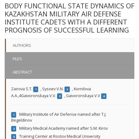
BODY FUNCTIONAL STATE DYNAMICS OF
KAZAKHSTAN MILITARY AIR DEFENSE
INSTITUTE CADETS WITH A DIFFERENT
PROGNOSIS OF SUCCESSFUL LEARNING
AUTHORS
FILES
ABSTRACT
Zairova S.T.
,
Sysoev V.N.
,
Kornilova
1
2
A.A.,4Gaivoronskaya V.V.
,
Gaivoronskaya V.V
3
4
Military Institute of Air Defense named after T.J.
1
Begeldinov
Military Medical Academy named after S.M. Kirov
2
Training Center at Rostov Medical University
3