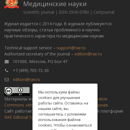
Медицинские науки
Scientific journal | ISSN 2500-0780 | CertJournal
Журнал издается с 2014 года. В журнале публикуются
научные обзоры, статьи проблемного и научно-
практического характера по медицинским наукам.
Technical support service –
support@rae.ru
Authorized secretary of the journal –
edition@rae.ru
101000, Moscow, PO box 47
+7 (499) 705-72-30
edition@rae.ru
Мы используем файлы
cookies для улучшения
Материалы журнала доступны по
лицензии Creative
работы сайта. Оставаясь на
Commons «Attribution» («Атрибуция») 4.0 Всемирная
.
нашем сайте, вы
Сайт работает на универсальной издательской платформе
соглашаетесь с условиями
RAE Editorial System
использования файлов
cookies. Чтобы ознакомиться