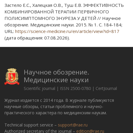
Застело Е.С., Халецкая О.В., Туш Е.В. ЭФФЕКТИВНОСТЬ
КОМБИНИРОВАННОЙ ТЕРАПИИ ПЕРВИЧНОГО
ПОЛИСИМПТОМНОГО ЭНУРЕЗА У ДЕТЕЙ // Научное
обозрение. Медицинские науки. 2015. № 1. С. 184-184;
URL:
https://science-medicine.ru/en/article/view?id=817
(дата обращения: 07.08.2026).
Научное обозрение.
Медицинские науки
Scientific journal | ISSN 2500-0780 | CertJournal
Журнал издается с 2014 года. В журнале публикуются
научные обзоры, статьи проблемного и научно-
практического характера по медицинским наукам.
Technical support service –
support@rae.ru
Authorized secretary of the journal –
edition@rae.ru