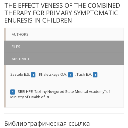
THE EFFECTIVENESS OF THE COMBINED
THERAPY FOR PRIMARY SYMPTOMATIC
ENURESIS IN CHILDREN
AUTHORS
FILES
ABSTRACT
Zastelo E.S.
,
Khaletskaya O.V.
,
Tush E.V.
1
1
1
SBEI HPE “Nizhny Novgorod State Medical Academy” of
1
Ministry of Health of RF
Библиографическая ссылка