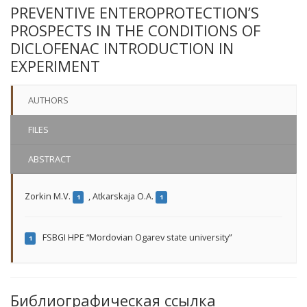
PREVENTIVE ENTEROPROTEСTION’S
PROSPECTS IN THE CONDITIONS OF
DICLOFENAC INTRODUCTION IN
EXPERIMENT
AUTHORS
FILES
ABSTRACT
Zorkin M.V.
,
Atkarskaja O.A.
1
1
FSBGI HPE “Mordovian Ogarev state university”
1
Библиографическая ссылка