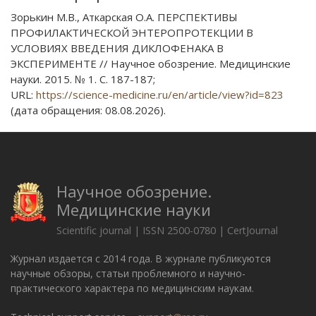
Зорькин М.В., Аткарская О.А. ПЕРСПЕКТИВЫ
ПРОФИЛАКТИЧЕСКОЙ ЭНТЕРОПРОТЕКЦИИ В
УСЛОВИЯХ ВВЕДЕНИЯ ДИКЛОФЕНАКА В
ЭКСПЕРИМЕНТЕ // Научное обозрение. Медицинские
науки. 2015. № 1. С. 187-187;
URL:
https://science-medicine.ru/en/article/view?id=823
(дата обращения: 08.08.2026).
Научное обозрение.
Медицинские науки
Scientific journal | ISSN 2500-0780 | CertJournal
Журнал издается с 2014 года. В журнале публикуются
научные обзоры, статьи проблемного и научно-
практического характера по медицинским наукам.