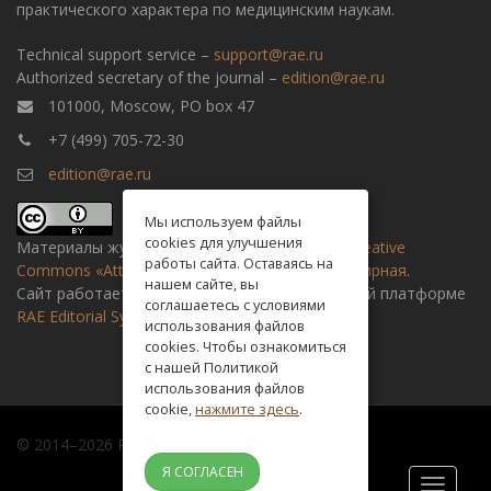
практического характера по медицинским наукам.
Technical support service –
support@rae.ru
Authorized secretary of the journal –
edition@rae.ru
101000, Moscow, PO box 47
+7 (499) 705-72-30
edition@rae.ru
Мы используем файлы
cookies для улучшения
Материалы журнала доступны по
лицензии Creative
работы сайта. Оставаясь на
Commons «Attribution» («Атрибуция») 4.0 Всемирная
.
нашем сайте, вы
Сайт работает на универсальной издательской платформе
соглашаетесь с условиями
RAE Editorial System
использования файлов
cookies. Чтобы ознакомиться
с нашей Политикой
использования файлов
cookie,
нажмите здесь
.
© 2014–2026 Russian academy of natural history
Я СОГЛАСЕН
Toggle