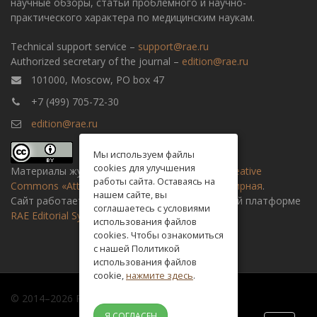
научные обзоры, статьи проблемного и научно-
практического характера по медицинским наукам.
Technical support service –
support@rae.ru
Authorized secretary of the journal –
edition@rae.ru
101000, Moscow, PO box 47
+7 (499) 705-72-30
edition@rae.ru
Мы используем файлы
cookies для улучшения
Материалы журнала доступны по
лицензии Creative
работы сайта. Оставаясь на
Commons «Attribution» («Атрибуция») 4.0 Всемирная
.
нашем сайте, вы
Сайт работает на универсальной издательской платформе
соглашаетесь с условиями
RAE Editorial System
использования файлов
cookies. Чтобы ознакомиться
с нашей Политикой
использования файлов
cookie,
нажмите здесь
.
© 2014–2026 Russian academy of natural history
Я СОГЛАСЕН