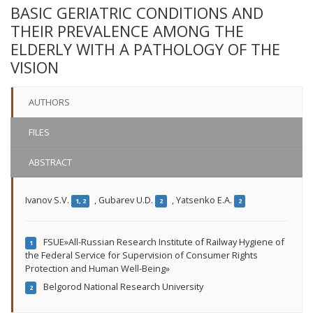
BASIC GERIATRIC CONDITIONS AND
THEIR PREVALENCE AMONG THE
ELDERLY WITH A PATHOLOGY OF THE
VISION
AUTHORS
FILES
ABSTRACT
Ivanov S.V.
,
Gubarev U.D.
,
Yatsenko E.A.
1, 2
2
2
FSUE»All-Russian Research Institute of Railway Hygiene of
1
the Federal Service for Supervision of Consumer Rights
Protection and Human Well-Being»
Belgorod National Research University
2