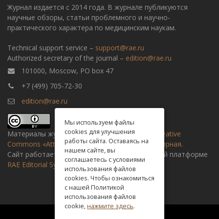
Журнал издается с 2014 года. В журнале публикуются
научные обзоры, статьи проблемного и научно-
практического характера по медицинским наукам.
Technical support service –
support@rae.ru
Authorized secretary of the journal –
edition@rae.ru
101000, Moscow, PO box 47
+7 (499) 705-72-30
edition@rae.ru
Мы используем файлы
cookies для улучшения
Материалы журнала доступны по
лицензии Creative
работы сайта. Оставаясь на
Commons «Attribution» («Атрибуция») 4.0 Всемирная
.
нашем сайте, вы
Сайт работает на универсальной издательской платформе
соглашаетесь с условиями
RAE Editorial System
использования файлов
cookies. Чтобы ознакомиться
с нашей Политикой
использования файлов
cookie,
нажмите здесь
.