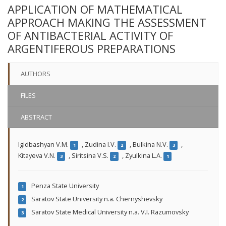
APPLICATION OF MATHEMATICAL
APPROACH MAKING THE ASSESSMENT
OF ANTIBACTERIAL ACTIVITY OF
ARGENTIFEROUS PREPARATIONS
AUTHORS
FILES
ABSTRACT
Igidbashyan V.M.
,
Zudina I.V.
,
Bulkina N.V.
,
1
2
3
Kitayeva V.N.
,
Siritsina V.S.
,
Zyulkina L.A.
3
2
1
Penza State University
1
Saratov State University n.a. Chernyshevsky
2
Saratov State Medical University n.a. V.I. Razumovsky
3