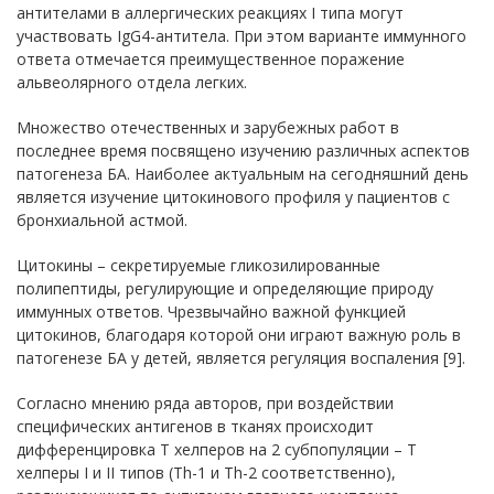
антителами в аллергических реакциях I типа могут
участвовать IgG4-антитела. При этом варианте иммунного
ответа отмечается преимущественное поражение
альвеолярного отдела легких.
Множество отечественных и зарубежных работ в
последнее время посвящено изучению различных аспектов
патогенеза БА. Наиболее актуальным на сегодняшний день
является изучение цитокинового профиля у пациентов с
бронхиальной астмой.
Цитокины – секретируемые гликозилированные
полипептиды, регулирующие и определяющие природу
иммунных ответов. Чрезвычайно важной функцией
цитокинов, благодаря которой они играют важную роль в
патогенезе БА у детей, является регуляция воспаления [9].
Согласно мнению ряда авторов, при воздействии
специфических антигенов в тканях происходит
дифференцировка Т хелперов на 2 субпопуляции – Т
хелперы I и II типов (Th-1 и Th-2 соответственно),