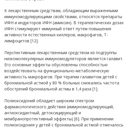
К лекарственным средствам, обладающим выраженными
иммуномодулирующими свойствами, относятся препараты
ИФН и индукторов ИФН (амиксин). В терапевтических дозах
ИФН стимулируют иммунный ответ путем повышения
активности естественных киллеров, макрофагов, Т-
лимфоцитов [12].
Перспективным лекарственным средством из подгруппы
низкомолекулярных иммуномодуляторов является галавит.
Его основные эффекты обусловлены способностью
воздействовать на функционально-метаболическую
активность макрофагов. При терапии галавитом детей с
бронхиальной астмой у 80 % больных снижались частота
обострений бронхиальной астмы в 1,4 раза [1].
Полиоксидоний обладает широким спектром
фармакологического действия (иммуномодулирующий,
антиоксидантный, детоксицирующий и
мембранопротективный эффекты) [6]. При применении
полиоксидония у детей с бронхиальной астмой отмечалось