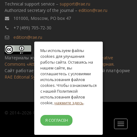
Technical support service –
support@rae.ru
Authorized secretary of the journal –
edition@rae.ru
101000, Moscow, PO box 47
+7 (499) 705-72-30
edition@rae.ru
Мы используем файлы
cookies для улучшения
Материалы журнала доступны по
лицензии Creative
работы сайта. Оставаясь на
Commons «Attribution» («Атрибуция») 4.0 Всемирная
.
нашем сайте, вы
Сайт работает на универсальной издательской платформе
соглашаетесь с условиями
RAE Editorial System
использования файлов
cookies. Чтобы ознакомиться
с нашей Политикой
использования файлов
cookie,
нажмите здесь
.
© 2014–2026 Russian academy of natural history
Я СОГЛАСЕН
Toggle
navigati