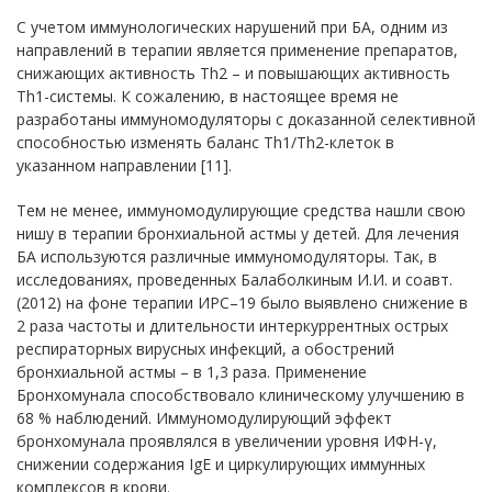
С учетом иммунологических нарушений при БА, одним из
направлений в терапии является применение препаратов,
снижающих активность Th2 – и повышающих активность
Тh1-системы. К сожалению, в настоящее время не
разработаны иммуномодуляторы с доказанной селективной
способностью изменять баланс Тh1/Тh2-клеток в
указанном направлении [11].
Тем не менее, иммуномодулирующие средства нашли свою
нишу в терапии бронхиальной астмы у детей. Для лечения
БА используются различные иммуномодуляторы. Так, в
исследованиях, проведенных Балаболкиным И.И. и соавт.
(2012) на фоне терапии ИРС–19 было выявлено снижение в
2 раза частоты и длительности интеркуррентных острых
респираторных вирусных инфекций, а обострений
бронхиальной астмы – в 1,3 раза. Применение
Бронхомунала способствовало клиническому улучшению в
68 % наблюдений. Иммуномодулирующий эффект
бронхомунала проявлялся в увеличении уровня ИФН-γ,
снижении содержания IgE и циркулирующих иммунных
комплексов в крови.