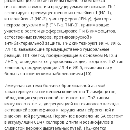
различающихся по антигенам главного комплекса
гистосовместимости и продуцируемым цитокинам. Th-1
секретируют преимущественно интерлейкин-1 (ИЛ-1),
интерлейкин-2 (ИЛ-2), γ-интерферон (IFN-γ), факторы
некроза опухоли α и β (TNF-α, TNF-β), принимающие
участие в росте и дифференцировке Т и В лимфоцитов,
естественных киллеров, противовирусной и
антибактериальной защите. Th-2 синтезируют ИЛ-4, ИЛ-5,
ИЛ-10, вызывающие преимущественно гуморальные
реакции. Тh1 клетки, продуцирующие в основном ИЛ-2 и
ИНФ-γ, определяются у здоровых людей, тогда как Th2 тип
хелперов, продуцирующиe ИЛ-4 и ИЛ-5, выявляются у
больных атопическими заболеваниями [10].
Иммунная система больных бронхиальной астмой
характеризуется снижением количества Т-лимфоцитов,
обладающих супрессорной активностью, Th2 типом
иммунного ответа, дисрегуляцией цитокинового каскада,
активацией эозинофилов и нарушением нейрогенной и
эндокринной регуляции. Первичное воспаление БА состоит
в аккумуляции CD4+ хелперов 2 типа и эозинофилов в
слизистой верхних дыхательных путей. Th2–клетки