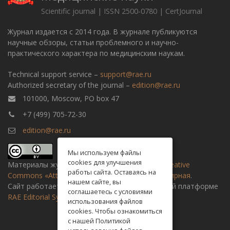
Scientific journal | ISSN 2500-0780 | CertJournal
Журнал издается с 2014 года. В журнале публикуются
научные обзоры, статьи проблемного и научно-
практического характера по медицинским наукам.
Technical support service –
support@rae.ru
Authorized secretary of the journal –
edition@rae.ru
101000, Moscow, PO box 47
+7 (499) 705-72-30
edition@rae.ru
Мы используем файлы
cookies для улучшения
Материалы журнала доступны по
лицензии Creative
работы сайта. Оставаясь на
Commons «Attribution» («Атрибуция») 4.0 Всемирная
.
нашем сайте, вы
Сайт работает на универсальной издательской платформе
соглашаетесь с условиями
RAE Editorial System
использования файлов
cookies. Чтобы ознакомиться
с нашей Политикой