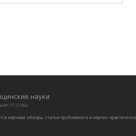
ицинские науки
 №ФС77-57452
ются научные обзоры, статьи проблемного и научно-практическо