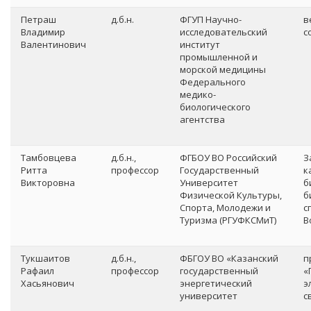
Петраш
д.б.н.
ФГУП Научно-
в
Владимир
исследовательский
с
Валентинович
институт
промышленной и
морской медицины
Федерального
медико-
биологического
агентства
Тамбовцева
д.б.н.,
ФГБОУ ВО Российский
З
Ритта
профессор
Государственный
к
Викторовна
Университет
б
Физической Культуры,
б
Спорта, Молодежи и
с
Туризма (РГУФКСМиТ)
В
Тукшаитов
д.б.н.,
ФБГОУ ВО «Казанский
п
Рафаил
профессор
государственный
«
Хасьянович
энергетический
э
университет
с