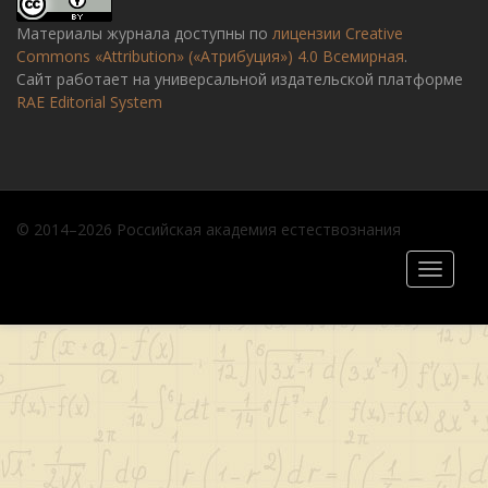
Материалы журнала доступны по
лицензии Creative
Commons «Attribution» («Атрибуция») 4.0 Всемирная
.
Сайт работает на универсальной издательской платформе
RAE Editorial System
© 2014–2026 Российская академия естествознания
Toggle
navigati