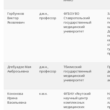
ИНМО
Горбунков
д.м.н.,
ФГБОУ ВО
З
Виктор
профессор
Ставропольский
к
Яковлевич
государственный
п
медицинский
х
университет
Д
п
к
с
г
п
Дгебуадзе Мая
д.м.н.,
Тбилисский
П
Амбросьевна
профессор
государственный
д
медицинский
н
университет
а
Кононова
к.м.н.
ФГБНУ «Якутский
Н
Ирина
научный центр
с
Васильевна
комплексных
л
медицинских
п