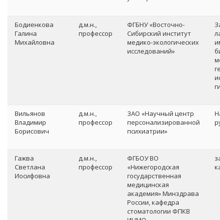
Бодиенкова
д.м.н.,
ФГБНУ «Восточно-
З
Галина
профессор
Сибирский институт
л
Михайловна
медико-экологических
и
исследований»
б
м
г
и
г
Вильянов
д.м.н.,
ЗАО «Научный центр
Н
Владимир
профессор
персонализированной
р
Борисович
психиатрии»
Гажва
д.м.н.,
ФГБОУ ВО
з
Светлана
профессор
«Нижегородская
к
Иосифовна
государственная
медицинская
академия» Минздрава
России, кафедра
стоматологии ФПКВ