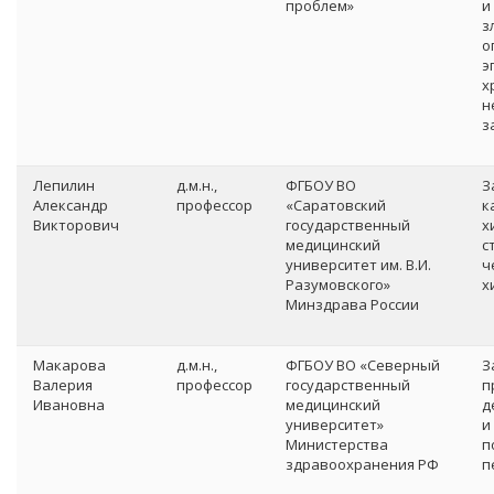
проблем»
и
з
о
э
х
н
з
Лепилин
д.м.н.,
ФГБОУ ВО
З
Александр
профессор
«Саратовский
к
Викторович
государственный
х
медицинский
с
университет им. В.И.
ч
Разумовского»
х
Минздрава России
Макарова
д.м.н.,
ФГБОУ ВО «Северный
З
Валерия
профессор
государственный
п
Ивановна
медицинский
д
университет»
и
Министерства
п
здравоохранения РФ
п