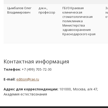
Цымбалов Олег
д.м.н.,
ГБУЗ Краевая
З
Владимирович
профессор
клиническая
х
стоматологическая
о
поликлиника
Министерства
здравоохранения
Краснодарского края
Контактная информация
Телефон:
+7 (499) 705-72-30
E-mail:
edition@rae.ru
Адрес для корреспонденции:
101000, Москва, а/я 47,
Академия естествознания