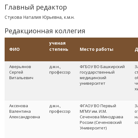
Главный редактор
Стукова Наталия Юрьевна, к.м.н.
Редакционная коллегия
ученая
ФИО
степень
Место работы
Д
Аверьянов
д.м.н.,
ФГБОУ ВО Башкирский
З
Сергей
профессор
государственный
с
Витальевич
медицинский
о
университет
ч
х
Аксенова
д.м.н.,
ФГАОУ ВО Первый
З
Валентина
профессор
МГМУ им. И.М.
о
Александровна
Сеченова Минздрава
н
России (Сеченовский
с
Университет)