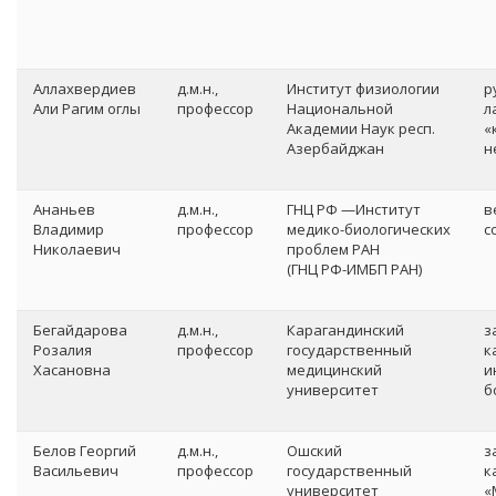
Аллахвердиев
д.м.н.,
Институт физиологии
р
Али Рагим оглы
профессор
Национальной
л
Академии Наук респ.
«
Азербайджан
н
Ананьев
д.м.н.,
ГНЦ РФ —Институт
в
Владимир
профессор
медико-биологических
с
Николаевич
проблем РАН
(ГНЦ РФ-ИМБП РАН)
Бегайдарова
д.м.н.,
Карагандинский
з
Розалия
профессор
государственный
к
Хасановна
медицинский
и
университет
б
Белов Георгий
д.м.н.,
Ошский
з
Васильевич
профессор
государственный
к
университет
«