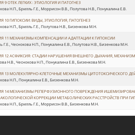
Я 9 ОТЕК ЛЕГКИХ : ЭТИОЛОГИЯ И ПАТОГНЕЗ
ова Н.П., Брилль Г.Е., Моррисон В.В., Полутова Н.В., Понукалина Е.В.
Я 10 ГИПОКСИИ: ВИДЫ, ЭТИОЛОГИЯ, ПАТОГЕНЕЗ
ова Н.П., Брилль Г.Е., Полутова Н.В., Бизенкова М.Н.
ИЯ 11 МЕХАНИЗМЫ КОМПЕНСАЦИИ И АДАПТАЦИИ К ГИПОКСИИ
 Г.Е., Чеснокова Н.П., Понукалина Е.В., Полутова Н.В., Бизенкова М.Н.
ИЯ 12 АСФИКСИЯ: СТАДИИ НАРУШЕНИЯ ВНЕШНЕГО ДЫХАНИЯ, МЕХАНИЗ
ова Н.В., Чеснокова Н.П., Понукалина Е.В., Бизенкова М.Н.
ИЯ 13 МОЛЕКУЛЯРНО-КЛЕТОЧНЫЕ МЕХАНИЗМЫ ЦИТОТОКСИЧЕСКОГО ДЕ
кова Н.П., Понукалина Е.В., Бизенкова М.Н.
ИЯ 14 МЕХАНИЗМЫ РЕПЕРФУЗИОННОГО ПОВРЕЖДЕНИЯ ИШЕМИЗИРОВА
АКОЛОГИЧЕСКОЙ КОРРЕКЦИИ МЕТАБОЛИЧЕСКИХ РАССТРОЙСТВ ПРИ ГИ
кова Н.П., Брилль Г.Е., Моррисон В.В., Бизенкова М.Н.