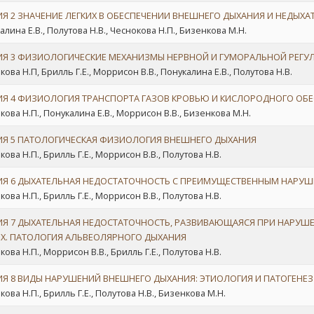
ИЯ 2 ЗНАЧЕНИЕ ЛЕГКИХ В ОБЕСПЕЧЕНИИ ВНЕШНЕГО ДЫХАНИЯ И НЕДЫХ
алина Е.В., Полутова Н.В., Чеснокова Н.П., Бизенкова М.Н.
ИЯ 3 ФИЗИОЛОГИЧЕСКИЕ МЕХАНИЗМЫ НЕРВНОЙ И ГУМОРАЛЬНОЙ РЕГУ
ова Н.П, Брилль Г.Е., Моррисон В.В., Понукалина Е.В., Полутова Н.В.
ИЯ 4 ФИЗИОЛОГИЯ ТРАНСПОРТА ГАЗОВ КРОВЬЮ И КИСЛОРОДНОГО ОБЕ
кова Н.П., Понукалина Е.В., Моррисон В.В., Бизенкова М.Н.
ИЯ 5 ПАТОЛОГИЧЕСКАЯ ФИЗИОЛОГИЯ ВНЕШНЕГО ДЫХАНИЯ
ова Н.П., Брилль Г.Е., Моррисон В.В., Полутова Н.В.
ИЯ 6 ДЫХАТЕЛЬНАЯ НЕДОСТАТОЧНОСТЬ С ПРЕИМУЩЕСТВЕННЫМ НАРУ
ова Н.П., Брилль Г.Е., Моррисон В.В., Полутова Н.В.
ИЯ 7 ДЫХАТЕЛЬНАЯ НЕДОСТАТОЧНОСТЬ, РАЗВИВАЮЩАЯСЯ ПРИ НАРУ
ИХ. ПАТОЛОГИЯ АЛЬВЕОЛЯРНОГО ДЫХАНИЯ
ова Н.П., Моррисон В.В., Брилль Г.Е., Полутова Н.В.
ИЯ 8 ВИДЫ НАРУШЕНИЙ ВНЕШНЕГО ДЫХАНИЯ: ЭТИОЛОГИЯ И ПАТОГЕНЕЗ
ова Н.П., Брилль Г.Е., Полутова Н.В., Бизенкова М.Н.