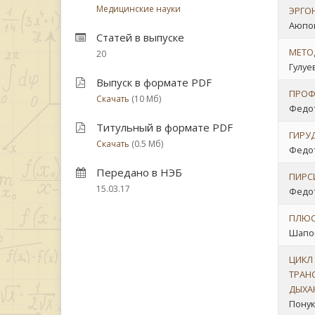
Медицинские науки
ЭРГОН
Аюпов
Статей в выпуске
МЕТО
20
Гулуев
Выпуск в формате PDF
ПРОФ
Скачать
(10 Мб)
Федот
Титульный в формате PDF
ГИРУД
Скачать
(0.5 Мб)
Федот
Передано в НЭБ
ПИРС
15.03.17
Федот
ПЛЮС
Шапош
ЦИКЛ
ТРАН
ДЫХА
Понук