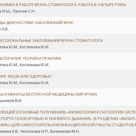
ОМИКА В РАБОТЕ ВРАЧА-СТОМАТОЛОГА. РАБОТА В «ЧЕТЫРЕ РУКИ»
 И.Ш., Орехов С.Н.
ДЫ ДИАГНОСТИКИ ЗАБОЛЕВАНИЙ ВНЧС
 А.В.
ЕССИОНАЛЬНЫЕ ЗАБОЛЕВАНИЯ ВРАЧА-СТОМАТОЛОГА
ова Ю.М., Костюкова Ю.И.
ОТЕРАПИЯ: ТЕОРИЯ И ПРАКТИКА
ова Ю.М., Костюкова Ю.И.
ИНГ: МОДА ИЛИ ЗДОРОВЬЕ?
ова Ю.М., Костюкова Ю.И.
Ы И МИНУСЫ БЕСПЛАТНОЙ МЕДИЦИНЫ (ХИРУРГИИ)
ников В.И.
 ЛЕКЦИЙ (ОСНОВНЫЕ ПОЛОЖЕНИЯ) «ФИЗИОЛОГИЯ И ПАТОЛОГИЯ СИСТ
СПОРТА ГАЗОВ КРОВЬЮ И ТКАНЕВОГО ДЫХАНИЯ». (К РАЗДЕЛАМ «ФИЗИ
НИЯ») (ДЛЯ САМОСТОЯТЕЛЬНОЙ ВНЕАУДИТОРНОЙ РАБОТЫ СТУДЕНТОВ
алина Е.В., Чеснокова Н.П., Бизенкова М.Н.