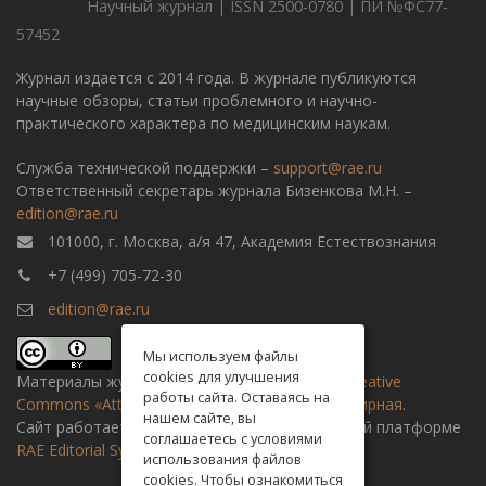
Научный журнал | ISSN 2500-0780 | ПИ №ФС77-
57452
Журнал издается с 2014 года. В журнале публикуются
научные обзоры, статьи проблемного и научно-
практического характера по медицинским наукам.
Служба технической поддержки –
support@rae.ru
Ответственный секретарь журнала Бизенкова М.Н. –
edition@rae.ru
101000, г. Москва, а/я 47, Академия Естествознания
+7 (499) 705-72-30
edition@rae.ru
Мы используем файлы
cookies для улучшения
Материалы журнала доступны по
лицензии Creative
работы сайта. Оставаясь на
Commons «Attribution» («Атрибуция») 4.0 Всемирная
.
нашем сайте, вы
Сайт работает на универсальной издательской платформе
соглашаетесь с условиями
RAE Editorial System
использования файлов
cookies. Чтобы ознакомиться