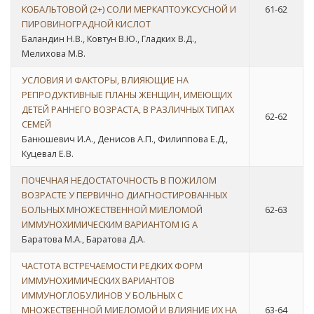
КОБАЛЬТОВОЙ (2+) СОЛИ МЕРКАПТОУКСУСНОЙ И
61-62
ПИРОВИНОГРАДНОЙ КИСЛОТ
Баландин Н.В., Ковтун В.Ю., Гладких В.Д.,
Мелихова М.В.
УСЛОВИЯ И ФАКТОРЫ, ВЛИЯЮЩИЕ НА
РЕПРОДУКТИВНЫЕ ПЛАНЫ ЖЕНЩИН, ИМЕЮЩИХ
ДЕТЕЙ РАННЕГО ВОЗРАСТА, В РАЗЛИЧНЫХ ТИПАХ
62-62
СЕМЕЙ
Банюшевич И.А., Денисов А.П., Филиппова Е.Д.,
Куцевал Е.В.
ПОЧЕЧНАЯ НЕДОСТАТОЧНОСТЬ В ПОЖИЛОМ
ВОЗРАСТЕ У ПЕРВИЧНО ДИАГНОСТИРОВАННЫХ
БОЛЬНЫХ МНОЖЕСТВЕННОЙ МИЕЛОМОЙ
62-63
ИММУНОХИМИЧЕСКИМ ВАРИАНТОМ IG A
Баратова М.А., Баратова Д.А.
ЧАСТОТА ВСТРЕЧАЕМОСТИ РЕДКИХ ФОРМ
ИММУНОХИМИЧЕСКИХ ВАРИАНТОВ
ИММУНОГЛОБУЛИНОВ У БОЛЬНЫХ С
МНОЖЕСТВЕННОЙ МИЕЛОМОЙ И ВЛИЯНИЕ ИХ НА
63-64