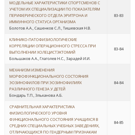
МОДЕЛЬНЫЕ ХАРАКТЕРИСТИКИ СПОРТСМЕНОВ С
УЧЕТОМ ИХ СПЕЦИАЛИЗАЦИИ ПО ПОКАЗАТЕЛЯМ
ПЕРИФЕРИЧЕСКОГО ОТДЕЛА ЭРИТРОНА И
83-83
ИММУННОГО СТАТУСА ОРГАНИЗМА
Болотов А.А., Сашенков С.Л., Тишевская Н.В.
КЛИНИКО-ПАТОФИЗИОЛОГИЧЕСКИЕ
КОРРЕЛЯЦИИ ОПЕРАЦИОННОГО СТРЕССА ПРИ
83-84
ВЫПОЛНЕНИИ ХОЛЕЦИСТЭКТОМИЙ
Большаков А.А., Глаголев Н.С., Зарадей И.И.
МЕХАНИЗМ ИЗМЕНЕНИЯ
МОРФОФУНКЦИОНАЛЬНОГО СОСТОЯНИЯ
ЭОЗИНОФИЛОВ ПРИ ЭОЗИНОФИЛИЯХ
84-84
РАЗЛИЧНОГО ГЕНЕЗА У ДЕТЕЙ
Бондарь Т.П., Эльканова А.Б.
СРАВНИТЕЛЬНАЯ ХАРАКТЕРИСТИКА
ФИЗИОЛОГИЧЕСКОГО УРОВНЯ
ФУНКЦИОНАЛЬНОГО СОСТОЯНИЯ УЧАЩИХСЯ В
84-85
СРЕДНИХ СПЕЦИАЛЬНЫХ УЧЕБНЫХ ЗАВЕДЕНИЯХ,
ОТЛИЧАЮЩИХСЯ ПО ГЕНДЕРНЫМ ПРИЗНАКАМ