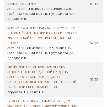
БОЛЕЗНЬЮ ЛЕГКИХ
51-51
Антонов В.Н., Игнатова Г.Л., Родионова О.В.,
Гребнева И.В., Блинова Е.В., Пустовалова И.А.,
Дроздов И.В.
КЛИНИКО-ФУНКЦИОНАЛЬНЫЕ ВЗАИМОСВЯЗИ
ЛЕГОЧНОЙ ГИПЕРТЕНЗИИ И СТЕПЕНИ ТЯЖЕСТИ
ХРОНИЧЕСКОЙ ОБСТРУКТИВНОЙ БОЛЕЗНИ
ЛЕГКИХ
52-52
Антонов В.Н.,Игнатова Г.Л., Родионова О.В.,
Гребнева И.В., Блинова Е.В., Пустовалова И.А.,
Дроздов И.В.
ФИЗИОЛОГО-ГИГИЕНИЧЕСКАЯ ОЦЕНКА
БЕЗОПАСНОСТИ ВОЗДУШНОЙ СРЕДЫ НА
РАБОЧИХ МЕСТАХ ПЛАВИЛЬЩИКОВ,
52-53
ВАЛЬЦОВЩИКОВ И ОПЕРАТОРОВ ВТОРИЧНОЙ
ОБРАБОТКИ ЦВЕТНЫХ МЕТАЛЛОВ
Апрелева Н.Н., Сетко Н.П.
ОБОСНОВАНИЕ ВЫБОРА ФИКСИРУЮЩЕГО
МАТЕРИАЛА ДЛЯ ИММОБИЛИЗИРУЮЩИХ ШИН,