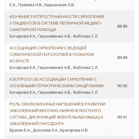
Е.А., Палиева Н.В., Каушанская Л.В.
ИЗУЧЕНИЕ РАСПРОСТРАНЕННОСТИ САРКОПЕНИИ
У ПАЦИЕНТОВ В СИСТЕМЕ ПЕРВИЧНОЙ МЕДИКО-
88-89
САНИТАРНОЙ ПОМОЩИ
Бочарова К.А., Герасименко А.В., Жабоева С.Л.
АССОЦИАЦИЯ САРКОПЕНИИ С ВЕДУЩЕЙ
СОМАТИЧЕСКОЙ ПАТОЛОГИЕЙ В ПОЖИЛОМ
89-89
ВОЗРАСТЕ
Бочарова К.А., Герасименко А.В., Жабоева С.Л.
К ВОПРОСУ ОБ АССОЦИАЦИИ САРКОПЕНИИ С
ОСНОВНЫМИ ГЕРИАТРИЧЕСКИМИ СИНДРОМАМИ
90-90
Бочарова К.А., Герасименко А.В., Жабоева С.Л.
РОЛЬ ОККЛЮЗИОННЫХ НАРУШЕНИЙ В РАЗВИТИИ
ЗАБОЛЕВАНИЙ ВИСОЧНО-НИЖНЕЧЕЛЮСТНОГО
СУСТАВА, ДИСФУНКЦИЙ ЖЕВАТЕЛЬНЫХ МЫШЦ И
90-91
ЗАБОЛЕВАНИЙ ПАРОДОНТА
Брагин Е.А., Долгалев А.А., Брагарева Н.В.