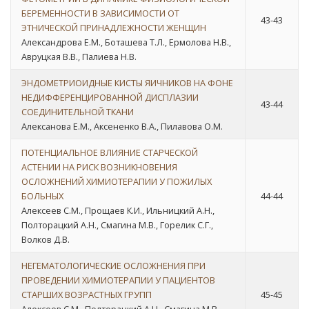
БЕРЕМЕННОСТИ В ЗАВИСИМОСТИ ОТ
43-43
ЭТНИЧЕСКОЙ ПРИНАДЛЕЖНОСТИ ЖЕНЩИН
Александрова Е.М., Боташева Т.Л., Ермолова Н.В.,
Авруцкая В.В., Палиева Н.В.
ЭНДОМЕТРИОИДНЫЕ КИСТЫ ЯИЧНИКОВ НА ФОНЕ
НЕДИФФЕРЕНЦИРОВАННОЙ ДИСПЛАЗИИ
43-44
СОЕДИНИТЕЛЬНОЙ ТКАНИ
Алексанова Е.М., Аксененко В.А., Пилавова О.М.
ПОТЕНЦИАЛЬНОЕ ВЛИЯНИЕ СТАРЧЕСКОЙ
АСТЕНИИ НА РИСК ВОЗНИКНОВЕНИЯ
ОСЛОЖНЕНИЙ ХИМИОТЕРАПИИ У ПОЖИЛЫХ
БОЛЬНЫХ
44-44
Алексеев С.М., Прощаев К.И., Ильницкий А.Н.,
Полторацкий А.Н., Смагина М.В., Горелик С.Г.,
Волков Д.В.
НЕГЕМАТОЛОГИЧЕСКИЕ ОСЛОЖНЕНИЯ ПРИ
ПРОВЕДЕНИИ ХИМИОТЕРАПИИ У ПАЦИЕНТОВ
СТАРШИХ ВОЗРАСТНЫХ ГРУПП
45-45