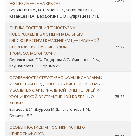
76-77
ЭКСПЕРИМЕНТЕ НА КРЫСАХ
Бердюгин К.А., Котомцев В.В., Кононова К.Ю.,
Казанцев Н.А., Бердюгина О.В., Кудрявцева И.П.
ОЦЕНКА СОСТОЯНИЯ ГЕМОСТАЗА У
НОВОРОЖДЕННЫХ С ПЕРИНАТАЛЬНЫМ
ГИПОКСИЧЕСКИМ ПОРАЖЕНИЕМ ЦЕНТРАЛЬНОЙ
НЕРВНОЙ СИСТЕМЫ МЕТОДОМ
77-77
ТРОМБОЭЛАСТОГРАФИИ
Бережанская С.Б., Тодорова А.С., Лукьянова Е.А.,
Каушанская Е.Я., Черных А.Г.
ОСОБЕННОСТИ СТРУКТУРНО-ФУНКЦИОНАЛЬНЫХ
ИЗМЕНЕНИЙ СЕРДЕЧНО-СОСУДИСТОЙ СИСТЕМЫ
У БОЛЬНЫХ С АРТЕРИАЛЬНОЙ ГИПЕРТЕНЗИЕЙ И
ХРОНИЧЕСКОЙ ОБСТРУКТИВНОЙ БОЛЕЗНЬЮ
78-78
ЛЕГКИХ
Бигаева Д.У., Даурова М.Д., Гатагонова Т.М.,
Болиева Л.З.
ОСОБЕННОСТИ ДИАГНОСТИКИ РАННЕГО
НЕЙРОСИФИЛИСА