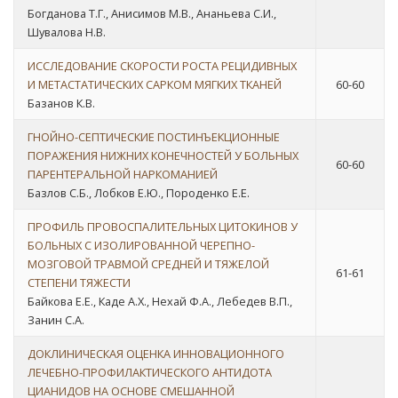
Богданова Т.Г., Анисимов М.В., Ананьева С.И.,
Шувалова Н.В.
ИССЛЕДОВАНИЕ СКОРОСТИ РОСТА РЕЦИДИВНЫХ
И МЕТАСТАТИЧЕСКИХ САРКОМ МЯГКИХ ТКАНЕЙ
60-60
Базанов К.В.
ГНОЙНО-СЕПТИЧЕСКИЕ ПОСТИНЪЕКЦИОННЫЕ
ПОРАЖЕНИЯ НИЖНИХ КОНЕЧНОСТЕЙ У БОЛЬНЫХ
60-60
ПАРЕНТЕРАЛЬНОЙ НАРКОМАНИЕЙ
Базлов С.Б., Лобков Е.Ю., Породенко Е.Е.
ПРОФИЛЬ ПРОВОСПАЛИТЕЛЬНЫХ ЦИТОКИНОВ У
БОЛЬНЫХ С ИЗОЛИРОВАННОЙ ЧЕРЕПНО-
МОЗГОВОЙ ТРАВМОЙ СРЕДНЕЙ И ТЯЖЕЛОЙ
61-61
СТЕПЕНИ ТЯЖЕСТИ
Байкова Е.Е., Каде А.Х., Нехай Ф.А., Лебедев В.П.,
Занин С.А.
ДОКЛИНИЧЕСКАЯ ОЦЕНКА ИННОВАЦИОННОГО
ЛЕЧЕБНО-ПРОФИЛАКТИЧЕСКОГО АНТИДОТА
ЦИАНИДОВ НА ОСНОВЕ СМЕШАННОЙ