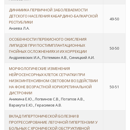
ДИНАМИКА ПЕРВИЧНОЙ ЗАБОЛЕВАЕМОСТИ
ДЕТСКОГО НАСЕЛЕНИЯ КАБАРДИНО-БАЛКАРСКОЙ
49-50
РЕСПУБЛИКИ
Анаева Л.А.
ОСОБЕННОСТИ ПЕРЕКИСНОГО ОКИСЛЕНИЯ
ЛИПИДОВ ПРИ ПОСТИМПЛАНТАЦИОННЫХ
50-50
ГНОЙНЫХ ОСЛОЖНЕНИЯХ И ИХ КОРРЕКЦИИ
Андриевских И.А., Потемкин А.В., Синицкий А.И.
МОРФОЛОГИЧЕСКИЕ ИЗМЕНЕНИЯ
НЕЙРОСЕНСОРНЫХ КЛЕТОК СЕТЧАТКИ ПРИ
НИЗКОИНТЕНСИВНОМ СВЕТОВОМ ВОЗДЕЙСТВИИ
НА ФОНЕ ВОЗРАСТНОЙ ХОРИОРЕТИНАЛЬНОЙ
50-51
ДИСТРОФИИ
Аникина Е.Ю., Логвинов С.В., Потапов А.В.,
Варакута Е.Ю., Герасимов А.В.
ВКЛАД ГИПЕРТОНИЧЕСКОЙ БОЛЕЗНИ В
ПРОГРЕССИРОВАНИЕ ЛЕГОЧНОЙ ГИПЕРТЕНЗИИ У
БОЛЬНЫХ С ХРОНИЧЕСКОЙ ОБСТРУКТИВНОЙ