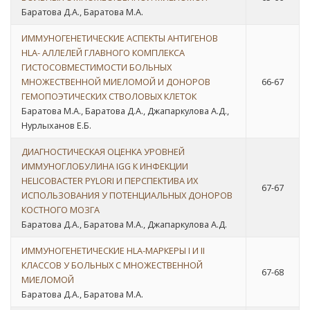
Баратова Д.А., Баратова М.А.
ИММУНОГЕНЕТИЧЕСКИЕ АСПЕКТЫ АНТИГЕНОВ
HLA- АЛЛЕЛЕЙ ГЛАВНОГО КОМПЛЕКСА
ГИСТОСОВМЕСТИМОСТИ БОЛЬНЫХ
МНОЖЕСТВЕННОЙ МИЕЛОМОЙ И ДОНОРОВ
66-67
ГЕМОПОЭТИЧЕСКИХ СТВОЛОВЫХ КЛЕТОК
Баратова М.А., Баратова Д.А., Джапаркулова А.Д.,
Нурлыханов Е.Б.
ДИАГНОСТИЧЕСКАЯ ОЦЕНКА УРОВНЕЙ
ИММУНОГЛОБУЛИНА IGG К ИНФЕКЦИИ
HELICOBACTER PYLORI И ПЕРСПЕКТИВА ИХ
67-67
ИСПОЛЬЗОВАНИЯ У ПОТЕНЦИАЛЬНЫХ ДОНОРОВ
КОСТНОГО МОЗГА
Баратова Д.А., Баратова М.А., Джапаркулова А.Д.
ИMMУНОГЕНЕТИЧЕСКИЕ HLA-МАРКЕРЫ I И II
КЛАССОВ У БОЛЬНЫХ С МНОЖЕСТВЕННОЙ
67-68
МИЕЛОМОЙ
Баратова Д.А., Баратова М.А.