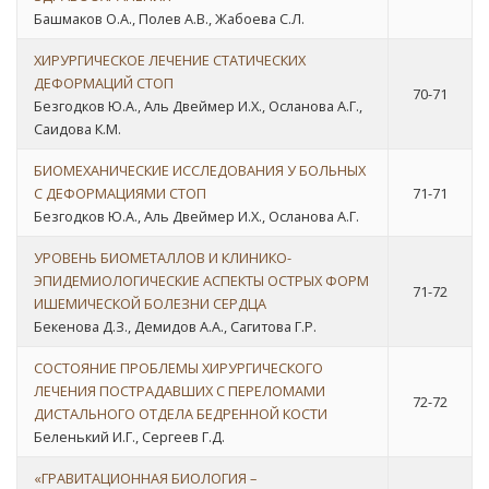
Башмаков О.А., Полев А.В., Жабоева С.Л.
ХИРУРГИЧЕСКОЕ ЛЕЧЕНИЕ СТАТИЧЕСКИХ
ДЕФОРМАЦИЙ СТОП
70-71
Безгодков Ю.А., Аль Двеймер И.Х., Осланова А.Г.,
Саидова К.М.
БИОМЕХАНИЧЕСКИЕ ИССЛЕДОВАНИЯ У БОЛЬНЫХ
С ДЕФОРМАЦИЯМИ СТОП
71-71
Безгодков Ю.А., Аль Двеймер И.Х., Осланова А.Г.
УРОВЕНЬ БИОМЕТАЛЛОВ И КЛИНИКО-
ЭПИДЕМИОЛОГИЧЕСКИЕ АСПЕКТЫ ОСТРЫХ ФОРМ
71-72
ИШЕМИЧЕСКОЙ БОЛЕЗНИ СЕРДЦА
Бекенова Д.З., Демидов А.А., Сагитова Г.Р.
СОСТОЯНИЕ ПРОБЛЕМЫ ХИРУРГИЧЕСКОГО
ЛЕЧЕНИЯ ПОСТРАДАВШИХ С ПЕРЕЛОМАМИ
72-72
ДИСТАЛЬНОГО ОТДЕЛА БЕДРЕННОЙ КОСТИ
Беленький И.Г., Сергеев Г.Д.
«ГРАВИТАЦИОННАЯ БИОЛОГИЯ –