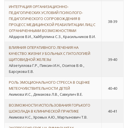
ИНТЕГРАЦИЯ ОРГАНИЗАЦИОННО-
ПЕДАГОГИЧЕСКИХ УСЛОВИЙ ПСИХОЛОГО-
ПЕДАГОГИЧЕСКОГО СОПРОВОЖДЕНИЯ В
38-39
ПРОЦЕСС МЕДИЦИНСКОЙ РЕАБИЛИТАЦИИ ЛИЦ С
ОГРАНИЧЕННЫМИ ВОЗМОЖНОСТЯМИ
Айдаров В.И., Хайбуллина С.З., Красильников В.И.
ВЛИЯНИЯ ОПЕРАТИВНОГО ЛЕЧЕНИЯ НА
КАЧЕСТВО ЖИЗНИ У БОЛЬНЫХ С ПАТОЛОГИЕЙ
ЩИТОВИДНОЙ ЖЕЛЕЗЫ
39-40
Айзетуллова Г.Р., Пиксин И.Н., Осипов В.Ф.,
Барсукова Е.В.
РОЛЬ ЭМОЦИОНАЛЬНОГО СТРЕССА В ОЦЕНКЕ
МЕТЕОЧУВСТВИТЕЛЬНОСТИ ДЕТЕЙ
40-40
Акимова И.С., Демакова Л.В., Савкулич В.Е.
ВОЗМОЖНОСТИ ИСПОЛЬЗОВАНИЯ ГОРЬКОГО
ШОКОЛАДА В КЛИНИЧЕСКОЙ ПРАКТИКЕ
40-41
Акимова Н.С., Хромых А.Ю., Мартынович Т.В.