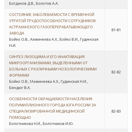
Богданов Д.В., Болотов А.А.
СОСТОЯНИЕ ЗАБОЛЕВАЕМОСТИ С ВРЕМЕННОЙ
УТРАТОЙ ТРУДОСПОСОБНОСТИ СОТРУДНИКОВ
АСТРАХАНСКОГО ГАЗОПЕРЕРАБАТЫВАЮЩЕГО
81-81
ЗАВОДА
Бойко О.В., Ахминеева А.Х., Бойко В.И., Гудинская
Н.И.
СИНТЕЗ ЛИЗОЦИМА И ЕГО ИНАКТИВАЦИЯ
МИКРООРГАНИЗМАМИ, ВЫДЕЛЕННЫМИ ОТ
БОЛЬНЫХ С РАЗЛИЧНЫМИ НОЗОЛОГИЧЕСКИМИ
82-82
ФОРМАМИ
Бойко О.В.,1Ахминеева А.Х., Гудинская Н.И.,
Бендюг В.А.
ОСОБЕННОСТИ ОБРАЩАЕМОСТИ НАСЕЛЕНИЯ
ПОЛУМИЛЛИОННОГО ГОРОДА ЮГА РОССИИ ЗА
СПЕЦИАЛИЗИРОВАННОЙ МЕДИЦИНСКОЙ
82-83
ПОМОЩЬЮ
Болотникова Н.И., Болотников И.Ю.