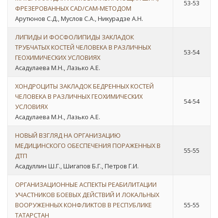
53-53
ФРЕЗЕРОВАННЫХ CAD/CAM-МЕТОДОМ
Арутюнов С.Д., Муслов С.А., Никурадзе А.Н.
ЛИПИДЫ И ФОСФОЛИПИДЫ ЗАКЛАДОК
ТРУБЧАТЫХ КОСТЕЙ ЧЕЛОВЕКА В РАЗЛИЧНЫХ
53-54
ГЕОХИМИЧЕСКИХ УСЛОВИЯХ
Асадулаева М.Н., Лазько А.Е.
ХОНДРОЦИТЫ ЗАКЛАДОК БЕДРЕННЫХ КОСТЕЙ
ЧЕЛОВЕКА В РАЗЛИЧНЫХ ГЕОХИМИЧЕСКИХ
54-54
УСЛОВИЯХ
Асадулаева М.Н., Лазько А.Е.
НОВЫЙ ВЗГЛЯД НА ОРГАНИЗАЦИЮ
МЕДИЦИНСКОГО ОБЕСПЕЧЕНИЯ ПОРАЖЕННЫХ В
55-55
ДТП
Асадуллин Ш.Г., Шигапов Б.Г., Петров Г.И.
ОРГАНИЗАЦИОННЫЕ АСПЕКТЫ РЕАБИЛИТАЦИИ
УЧАСТНИКОВ БОЕВЫХ ДЕЙСТВИЙ И ЛОКАЛЬНЫХ
ВООРУЖЕННЫХ КОНФЛИКТОВ В РЕСПУБЛИКЕ
55-55
ТАТАРСТАН