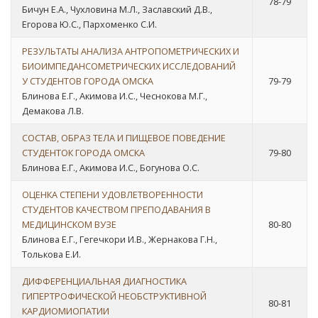
78-79
Бичун Е.А., Чухловина М.Л., Заславский Д.В.,
Егорова Ю.С., Пархоменко С.И.
РЕЗУЛЬТАТЫ АНАЛИЗА АНТРОПОМЕТРИЧЕСКИХ И
БИОИМПЕДАНСОМЕТРИЧЕСКИХ ИССЛЕДОВАНИЙ
У СТУДЕНТОВ ГОРОДА ОМСКА
79-79
Блинова Е.Г., Акимова И.С., Чеснокова М.Г.,
Демакова Л.В.
СОСТАВ, ОБРАЗ ТЕЛА И ПИЩЕВОЕ ПОВЕДЕНИЕ
СТУДЕНТОК ГОРОДА ОМСКА
79-80
Блинова Е.Г., Акимова И.С., Богунова О.С.
ОЦЕНКА СТЕПЕНИ УДОВЛЕТВОРЕННОСТИ
СТУДЕНТОВ КАЧЕСТВОМ ПРЕПОДАВАНИЯ В
МЕДИЦИНСКОМ ВУЗЕ
80-80
Блинова Е.Г., Гегечкори И.В., Жернакова Г.Н.,
Толькова Е.И.
ДИФФЕРЕНЦИАЛЬНАЯ ДИАГНОСТИКА
ГИПЕРТРОФИЧЕСКОЙ НЕОБСТРУКТИВНОЙ
80-81
КАРДИОМИОПАТИИ