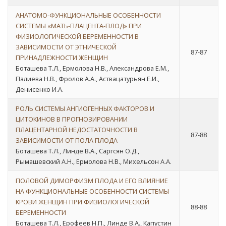
АНАТОМО-ФУНКЦИОНАЛЬНЫЕ ОСОБЕННОСТИ
СИСТЕМЫ «МАТЬ-ПЛАЦЕНТА-ПЛОД» ПРИ
ФИЗИОЛОГИЧЕСКОЙ БЕРЕМЕННОСТИ В
ЗАВИСИМОСТИ ОТ ЭТНИЧЕСКОЙ
87-87
ПРИНАДЛЕЖНОСТИ ЖЕНЩИН
Боташева Т.Л., Ермолова Н.В., Александрова Е.М.,
Палиева Н.В., Фролов А.А., Аствацатурьян Е.И.,
Денисенко И.А.
РОЛЬ СИСТЕМЫ АНГИОГЕННЫХ ФАКТОРОВ И
ЦИТОКИНОВ В ПРОГНОЗИРОВАНИИ
ПЛАЦЕНТАРНОЙ НЕДОСТАТОЧНОСТИ В
87-88
ЗАВИСИМОСТИ ОТ ПОЛА ПЛОДА
Боташева Т.Л., Линде В.А., Саргсян О.Д.,
Рымашевский А.Н., Ермолова Н.В., Михельсон А.А.
ПОЛОВОЙ ДИМОРФИЗМ ПЛОДА И ЕГО ВЛИЯНИЕ
НА ФУНКЦИОНАЛЬНЫЕ ОСОБЕННОСТИ СИСТЕМЫ
КРОВИ ЖЕНЩИН ПРИ ФИЗИОЛОГИЧЕСКОЙ
88-88
БЕРЕМЕННОСТИ
Боташева Т.Л., Ерофеев Н.П., Линде В.А., Капустин