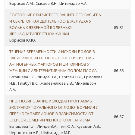
Борисов А.М., Сысоев В.Н., Цителадзе А.А.
СОСТОЯНИЕ СЛИЗИСТОГО ЗАЩИТНОГО БАРЬЕРА
И СЕКРЕТОРНАЯ ДЕЯТЕЛЬНОСТЬ ЖЕЛУДКА У
БОЛЬНЫХ ЯЗВЕННОЙ БОЛЕЗНЬЮ
85-85
ДВЕНАДЦАТИПЕРСТНОЙ КИШКИ
Борисов Ю.Ю.
ТЕЧЕНИЕ БЕРЕМЕННОСТИ И ИСХОДЫ РОДОВ В
ЗАВИСИМОСТИ ОТ ОСОБЕННОСТЕЙ СИСТЕМЫ
АНГИОГЕННЫХ ФАКТОРОВ И ЦИТОКИНОВ У
ЖЕНЩИН С АЛЬТЕРНАТИВНЫМ ПОЛОМ ПЛОДА
86-86
Боташева Т.Л., Линде В.А., Саргсян О.Д., Ермолова
Н.В., Гимбут В.С., Железнякова Е.В., Михельсон
А.А.
ПРОГНОЗИРОВАНИЕ ИСХОДОВ ПРОГРАММЫ
ЭКСТРАКОРПОРАЛЬНОГО ОПЛОДОТВОРЕНИЯ И
ПЕРЕНОСА ЭМБРИОНОВ В ЗАВИСИМОСТИ ОТ
86-87
СТЕРЕОИЗОМЕРИИ ЖЕНСКОГО ОРГАНИЗМА
Боташева Т.Л., Линде В.А., Тян Ю.А., Кузьмин А.В.,
Черноситов А.В., Шубитидзе М.Г.