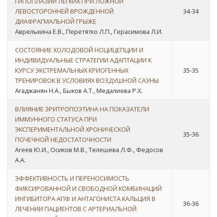
ГИПОПЛАЗИИ ЛЕГКИХ ПРИ ЛОЖНОЙ
ЛЕВОСТОРОННЕЙ ВРОЖДЕННОЙ
34-34
ДИАФРАГМАЛЬНОЙ ГРЫЖЕ
Аврелькина Е.В., Перетятко Л.П., Герасимова Л.И.
СОСТОЯНИЕ ХОЛОДОВОЙ НОЦИЦЕПЦИИ И
ИНДИВИДУАЛЬНЫЕ СТРАТЕГИИ АДАПТАЦИИ К
КУРСУ ЭКСТРЕМАЛЬНЫХ КРИОГЕННЫХ
35-35
ТРЕНИРОВОК В УСЛОВИЯХ ВОЗДУШНОЙ САУНЫ
Агаджанян Н.А., Быков А.Т., Медалиева Р.Х.
ВЛИЯНИЕ ЭРИТРОПОЭТИНА НА ПОКАЗАТЕЛИ
ИММУННОГО СТАТУСА ПРИ
ЭКСПЕРИМЕНТАЛЬНОЙ ХРОНИЧЕСКОЙ
35-36
ПОЧЕЧНОЙ НЕДОСТАТОЧНОСТИ
Агеев Ю.И., Осиков М.В., Телешева Л.Ф., Федосов
А.А.
ЭФФЕКТИВНОСТЬ И ПЕРЕНОСИМОСТЬ
ФИКСИРОВАННОЙ И СВОБОДНОЙ КОМБИНАЦИЙ
ИНГИБИТОРА АПФ И АНТАГОНИСТА КАЛЬЦИЯ В
36-36
ЛЕЧЕНИИ ПАЦИЕНТОВ С АРТЕРИАЛЬНОЙ