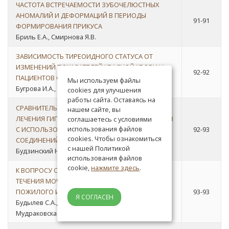
ЧАСТОТА ВСТРЕЧАЕМОСТИ ЗУБОЧЕЛЮСТНЫХ
АНОМАЛИЙ И ДЕФОРМАЦИЙ В ПЕРИОДЫ
91-91
ФОРМИРОВАНИЯ ПРИКУСА
Бриль Е.А., Смирнова Я.В.
ЗАВИСИМОСТЬ ТИРЕОИДНОГО СТАТУСА ОТ
ИЗМЕНЕНИЙ ПОКАЗАТЕЛЕЙ КРАСНОЙ КРОВИ У
92-92
ПАЦИЕНТОВ С ИБС
Мы используем файлы
Бугрова И.А., Шварц Ю.Г.
cookies для улучшения
работы сайта. Оставаясь на
СРАВНИТЕЛЬНЫЙ АНАЛИЗ ЭФФЕКТИВНОСТИ
нашем сайте, вы
ЛЕЧЕНИЯ ГИПЕРЕСТЕЗИИ ТВЕРДЫХ ТКАНЕЙ ЗУБОВ
соглашаетесь с условиями
использования файлов
С ИСПОЛЬЗОВАНИЕМ ПРЕПАРАТОВ НА ОСНОВЕ
92-93
cookies. Чтобы ознакомиться
СОЕДИНЕНИЙ ФТОРА И ГЛУТАРАЛЬДЕГИДА
с нашей Политикой
Будзинский Н.Э., Сирак А.Г., Арутюнов А.В.
использования файлов
cookie,
нажмите здесь
.
К ВОПРОСУ О КЛИНИЧЕСКИХ ОСОБЕННОСТЯХ
ТЕЧЕНИЯ МОЧЕКАМЕННОЙ БОЛЕЗНИ У БОЛЬНЫХ
ПОЖИЛОГО И СТАРЧЕСКОГО ВОЗРАСТА
93-93
Я СОГЛАСЕН
Будылев С.А., Селиванов А.Н., Горелик С.Г.,
Мудраковская Э.В.