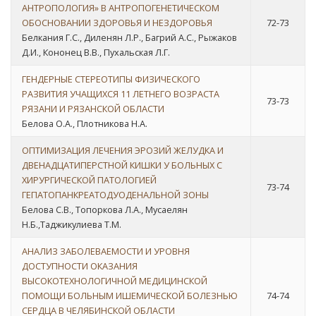
АНТРОПОЛОГИЯ» В АНТРОПОГЕНЕТИЧЕСКОМ
ОБОСНОВАНИИ ЗДОРОВЬЯ И НЕЗДОРОВЬЯ
72-73
Белкания Г.С., Диленян Л.Р., Багрий А.С., Рыжаков
Д.И., Кононец В.В., Пухальская Л.Г.
ГЕНДЕРНЫЕ СТЕРЕОТИПЫ ФИЗИЧЕСКОГО
РАЗВИТИЯ УЧАЩИХСЯ 11 ЛЕТНЕГО ВОЗРАСТА
73-73
РЯЗАНИ И РЯЗАНСКОЙ ОБЛАСТИ
Белова О.А., Плотникова Н.А.
ОПТИМИЗАЦИЯ ЛЕЧЕНИЯ ЭРОЗИЙ ЖЕЛУДКА И
ДВЕНАДЦАТИПЕРСТНОЙ КИШКИ У БОЛЬНЫХ С
ХИРУРГИЧЕСКОЙ ПАТОЛОГИЕЙ
73-74
ГЕПАТОПАНКРЕАТОДУОДЕНАЛЬНОЙ ЗОНЫ
Белова С.В., Топоркова Л.А., Мусаелян
Н.Б.,Таджикулиева Т.М.
АНАЛИЗ ЗАБОЛЕВАЕМОСТИ И УРОВНЯ
ДОСТУПНОСТИ ОКАЗАНИЯ
ВЫСОКОТЕХНОЛОГИЧНОЙ МЕДИЦИНСКОЙ
ПОМОЩИ БОЛЬНЫМ ИШЕМИЧЕСКОЙ БОЛЕЗНЬЮ
74-74
СЕРДЦА В ЧЕЛЯБИНСКОЙ ОБЛАСТИ