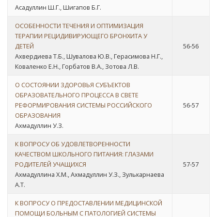
Асадуллин Ш.Г., Шигапов Б.Г.
ОСОБЕННОСТИ ТЕЧЕНИЯ И ОПТИМИЗАЦИЯ
ТЕРАПИИ РЕЦИДИВИРУЮЩЕГО БРОНХИТА У
ДЕТЕЙ
56-56
Ахвердиева Т.Б., Шувалова Ю.В., Герасимова Н.Г.,
Коваленко Е.Н., Горбатов В.А., Зотова Л.В.
О СОСТОЯНИИ ЗДОРОВЬЯ СУБЪЕКТОВ
ОБРАЗОВАТЕЛЬНОГО ПРОЦЕССА В СВЕТЕ
РЕФОРМИРОВАНИЯ СИСТЕМЫ РОССИЙСКОГО
56-57
ОБРАЗОВАНИЯ
Ахмадуллин У.З.
К ВОПРОСУ ОБ УДОВЛЕТВОРЕННОСТИ
КАЧЕСТВОМ ШКОЛЬНОГО ПИТАНИЯ: ГЛАЗАМИ
РОДИТЕЛЕЙ УЧАЩИХСЯ
57-57
Ахмадуллина Х.М., Ахмадуллин У.З., Зулькарнаева
А.Т.
К ВОПРОСУ О ПРЕДОСТАВЛЕНИИ МЕДИЦИНСКОЙ
ПОМОЩИ БОЛЬНЫМ С ПАТОЛОГИЕЙ СИСТЕМЫ