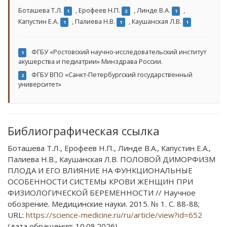
Боташева Т.Л.
,
Ерофеев Н.П.
,
Линде В.А.
,
1
2
1
Капустин Е.А.
,
Палиева Н.В.
,
Каушанская Л.В.
1
1
1
ФГБУ «Ростовский научно-исследовательский институт
1
акушерства и педиатрии» Минздрава России.
ФГБУ ВПО «Санкт-Петербургский государственный
2
университет»
Библиографическая ссылка
Боташева Т.Л., Ерофеев Н.П., Линде В.А., Капустин Е.А.,
Палиева Н.В., Каушанская Л.В. ПОЛОВОЙ ДИМОРФИЗМ
ПЛОДА И ЕГО ВЛИЯНИЕ НА ФУНКЦИОНАЛЬНЫЕ
ОСОБЕННОСТИ СИСТЕМЫ КРОВИ ЖЕНЩИН ПРИ
ФИЗИОЛОГИЧЕСКОЙ БЕРЕМЕННОСТИ // Научное
обозрение. Медицинские науки. 2015. № 1. С. 88-88;
URL:
https://science-medicine.ru/ru/article/view?id=652
(дата обращения: 10.08.2026).