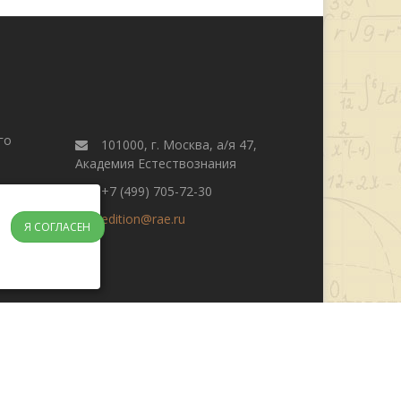
го
101000, г. Москва, а/я 47,
Академия Естествознания
+7 (499) 705-72-30
edition@rae.ru
Я СОГЛАСЕН
журнала
Поиск
Редакционная этика