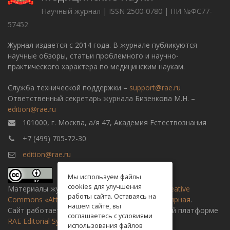
Научный журнал | ISSN 2500-0780 | ПИ №ФС77-
57452
Журнал издается с 2014 года. В журнале публикуются
научные обзоры, статьи проблемного и научно-
практического характера по медицинским наукам.
Служба технической поддержки –
support@rae.ru
Ответственный секретарь журнала Бизенкова М.Н. –
edition@rae.ru
101000, г. Москва, а/я 47, Академия Естествознания
+7 (499) 705-72-30
edition@rae.ru
Мы используем файлы
cookies для улучшения
Материалы журнала доступны по
лицензии Creative
работы сайта. Оставаясь на
Commons «Attribution» («Атрибуция») 4.0 Всемирная
.
нашем сайте, вы
Сайт работает на универсальной издательской платформе
соглашаетесь с условиями
RAE Editorial System
использования файлов