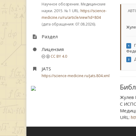
Научное обозрение. Медицинские
АВТ
науки. 2015.
№ 1
URL:
https://science-
medicine.ru/ru/article/view?id=804
(дата обращения: 07.08.2026).
Жуле
Раздел
Г
1
Лицензия
Фед
CC BY 4.0
Д
2
JATS
https://science-medicine.ru/jats.804.xml
Библ
Жулев 
С ИСП
Медицин
URL:
ht