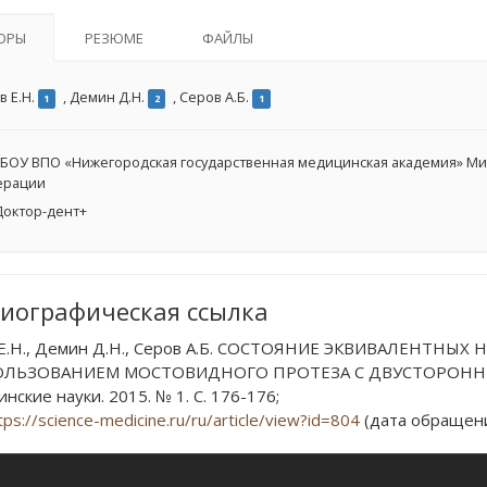
ОРЫ
РЕЗЮМЕ
ФАЙЛЫ
в Е.Н.
,
Демин Д.Н.
,
Серов А.Б.
1
2
1
БОУ ВПО «Нижегородская государственная медицинская академия» Ми
ерации
октор-дент+
иографическая ссылка
Е.Н., Демин Д.Н., Серов А.Б. СОСТОЯНИЕ ЭКВИВАЛЕНТН
ОЛЬЗОВАНИЕМ МОСТОВИДНОГО ПРОТЕЗА С ДВУСТОРОННЕЙ 
ские науки. 2015. № 1. С. 176-176;
tps://science-medicine.ru/ru/article/view?id=804
(дата обращения