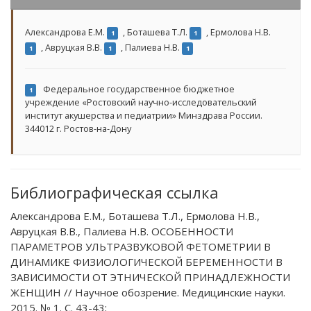
Александрова Е.М.
,
Боташева Т.Л.
,
Ермолова Н.В.
1
1
,
Авруцкая В.В.
,
Палиева Н.В.
1
1
1
Федеральное государственное бюджетное
1
учреждение «Ростовский научно-исследовательский
институт акушерства и педиатрии» Минздрава России.
344012 г. Ростов-на-Дону
Библиографическая ссылка
Александрова Е.М., Боташева Т.Л., Ермолова Н.В.,
Авруцкая В.В., Палиева Н.В. ОСОБЕННОСТИ
ПАРАМЕТРОВ УЛЬТРАЗВУКОВОЙ ФЕТОМЕТРИИ В
ДИНАМИКЕ ФИЗИОЛОГИЧЕСКОЙ БЕРЕМЕННОСТИ В
ЗАВИСИМОСТИ ОТ ЭТНИЧЕСКОЙ ПРИНАДЛЕЖНОСТИ
ЖЕНЩИН // Научное обозрение. Медицинские науки.
2015. № 1. С. 43-43;