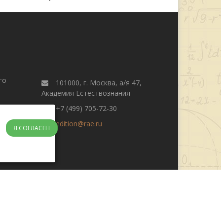
го
101000, г. Москва, а/я 47,
Академия Естествознания
+7 (499) 705-72-30
edition@rae.ru
Я СОГЛАСЕН
журнала
Поиск
Редакционная этика