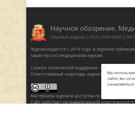
Научное обозрение. Мед
Научный журнал | ISSN 2500-0780 | ПИ
Журнал издается с 2014 года. В журнале публику
характера по медицинским наукам.
Служба технической поддержки –
support@rae.ru
Мы используем
Ответственный секретарь журнала Бизенкова М.Н
сайте, вы сог
ознакомиться 
Материалы журнала доступны по
лицензии Creati
Сайт работает на универсальной издательской 
© 2014–2026 Российская академия естествознани