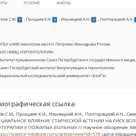
ОРЫ
РЕЗЮМЕ
ФАЙЛЫ
сеев С.М.
,
Прощаев К.И.
,
Ильницкий А.Н.
,
Полторацкий А.Н.
1
2
2
ГБУ «НИИ онкологии им.Н.Н. Петрова» Минздрава России
НО НИМЦ «ГЕРОНТОЛОГИЯ»
нститут пульмонологии Санкт-Петербургского государственного медици
анкт-Петербургский институт биорегуляции и геронтологии
ациональный исследовательский университет «БелГУ»
иографическая ссылка
в С.М., Прощаев К.И., Ильницкий А.Н., Полторацкий А.Н., Смаги
ЦИАЛЬНОЕ ВЛИЯНИЕ СТАРЧЕСКОЙ АСТЕНИИ НА РИСК В
ЕРАПИИ У ПОЖИЛЫХ БОЛЬНЫХ // Научное обозрение. Медици
tps://science-medicine.ru/ru/article/view?id=576
(дата обращения