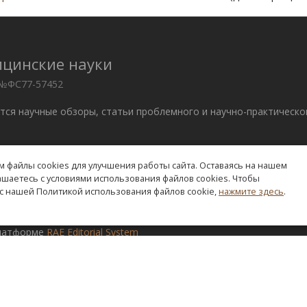
ицинские науки
 №ФС77-57452
ются научные обзоры, статьи проблемного и научно-практическо
 файлы cookies для улучшения работы сайта. Оставаясь на нашем
. –
edition@rae.ru
лашаетесь с условиями использования файлов cookies. Чтобы
с нашей Политикой использования файлов cookie,
нажмите здесь
.
ve Commons «Attribution» («Атрибуция») 4.0 Всемирная
.
платформе
RAE Editorial System
я
О журнале
Правила для авторов
Выпуски
Заказ 
Редакционная политика