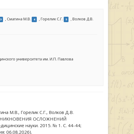
,
Смагина М.В.
,
Горелик С.Г.
,
Волков Д.В.
3
4
5
нского университета им. И.П. Павлова
на М.В., Горелик С.Г., Волков Д.В.
ОЗНИКНОВЕНИЯ ОСЛОЖНЕНИЙ
нские науки. 2015. № 1. С. 44-44;
: 06.08.2026).