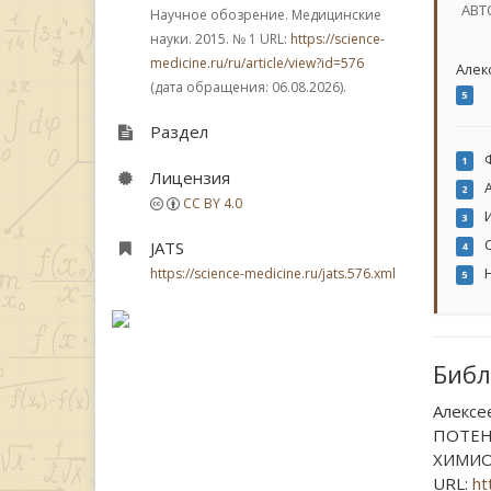
АВТ
Научное обозрение. Медицинские
науки. 2015.
№ 1
URL:
https://science-
medicine.ru/ru/article/view?id=576
Алек
(дата обращения: 06.08.2026).
5
Раздел
Ф
1
Лицензия
А
2
CC BY 4.0
И
3
С
JATS
4
Н
https://science-medicine.ru/jats.576.xml
5
Библ
Алексее
ПОТЕН
ХИМИОТ
URL:
ht